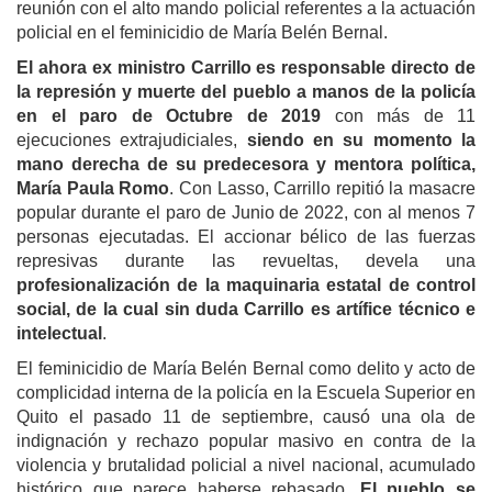
reunión con el alto mando policial referentes a la actuación
policial en el feminicidio de María Belén Bernal.
El ahora ex ministro
Carrillo es responsable directo de
la represión y muerte
del pueblo
a manos de la policía
en el paro de Octubre
de
2019
con más de 11
ejecuciones extrajudiciales,
siendo en su momento
la
mano derecha de su predecesora y mentora política,
María Paula Romo
. Con Lasso, Carrillo repitió la masacre
popular durante el paro de Junio
de
2022, con al menos 7
personas ejecutadas.
El accionar bélico de las fuerzas
represivas durante las revueltas, devela una
profesionalización de la maquinaria estatal de control
social, de la cual sin duda Carrillo es artífice técnico e
intelectual
.
El feminicidio de María Belén Bernal como delito y
acto de
complicidad
interna
de la policía en la Escuela Superior en
Quito el pasado 11 de septiembre, causó una ola de
indignación y rechazo popular
masivo
en contra de la
violencia y brutalidad policial a nivel nacional, acumulado
histórico que parece haberse rebasado.
El pueblo se