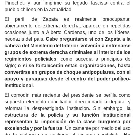
Pinochet, y aun imprime su legado fascista contra el
pueblo chileno
en la actualidad
.
El perfil de Zapata es realmente preocupante:
a
biertamente de extrema derecha, aparec
e
en
repetidas
ocasiones junto a Alberto Cárdenas, uno de los líderes
neonazis del país.
Cabe preguntarse si con Zapata a la
cabeza del Ministerio del Interior, volverán a entrenarse
grupos de extrema derecha criminales al interior de los
regimientos policiales
, como sucedía a principios de
siglo;
o si se fortalecerán estas organizaciones, hasta
convertirse en grupos de choque antipopulares, con el
apoyo y paraguas desde el centro del poder político-
institucional.
El comodín más reciente del presidente se perfila como
supuesto elemento conciliador, direccionado a depurar y
reformar la desprestigiada institución. Sin embargo,
la
estructura de la policía y su función institucional
representan la imposición de
la
clase burguesa
por
excelencia y por la fuerza
.
Únicamente
por medio del uso
de la
violencia
se sostiene el
sistema
capitalista.
No