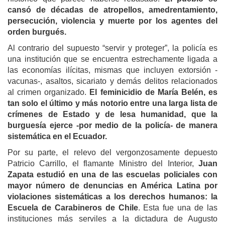
cansó de décadas de atropellos, amedrentamiento,
persecución, violencia y muerte por los agentes del
orden burgués.
Al contrario del supuesto “servir y proteger”, la policía es
una institución que se encuentra estrechamente ligada a
las economías ilícitas, mismas que incluyen extorsión -
vacunas-, asaltos, sicariato y demás delitos relacionados
al crimen organizado.
El feminicidio de María Belén, es
tan solo el último y más notorio entre una larga lista de
crímenes de Estado y de lesa humanidad, que la
burguesía ejerce -
por medio de la policía-
de manera
sistemática en el Ecuador.
Por su parte, el
relevo del vergonzosamente depuesto
Patricio Carrillo, el
flamante Ministro del Interior,
Juan
Zapata estudió en una de las escuelas policiales
con
mayor número de
denuncia
s
en América Latina por
violaciones sistemáticas
a los
derechos humanos: la
Escuela de Carabineros de Chile
.
Esta fue u
na de las
instituciones más servi
les
a la dictadura de Augusto