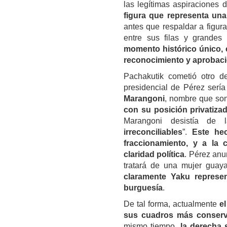
las legítimas aspiraciones
figura que representa una
antes que respaldar a figura
entre sus filas y grandes
momento histórico único, 
reconocimiento y aprobaci
Pachakutik cometió otro de
presidencial de Pérez sería 
Marangoni
, nombre que son
con su posición privatiza
Marangoni desistía de 
irreconciliables
”.
Este he
fraccionamiento, y a la c
claridad política
. Pérez anu
tratará de una mujer guaya
claramente Yaku represe
burguesía
.
De tal forma, actualmente
e
sus cuadros más conserv
mismo tiempo,
la derecha 