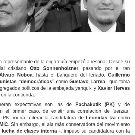
 representante de la oligarquía empezó a resonar. Desde su
ial cristiano
Otto Sonnenholzner
, pasando por el tan
Álvaro Noboa
, hasta el banquero del feriado,
Guillermo
tunistas “democráticos”
como
Gustavo
Larrea
–que toma
agregados políticos de la embajada yanqui-, y
Xavier Hervas
en la contienda.
neran expectativas son las de
Pachakutik (PK)
y de
n el primer caso, de existir una correlación de fuerzas
a PK podría reiterar la candidatura de
Leonidas Iza
como
MIC
. Sin embargo, el ala más conservadora del movimiento
 lucha de clases interna
-, impuso su candidatura con la