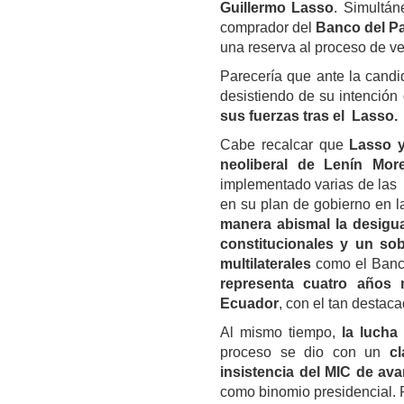
Guillermo Lasso
. Simultán
comprador del
Banco del Pa
una reserva al proceso de ve
Parecería que ante la candi
desistiendo de su intenció
sus fuerzas tras el Lasso.
Cabe recalcar que
Lasso y
neoliberal de Lenín Mor
implementado varias de las
en su plan de gobierno en 
manera abismal la desigual
constitucionales y un so
multilaterales
como el Banco
representa cuatro años 
Ecuador
, con el tan destac
Al mismo tiempo,
la lucha
proceso se dio con un
c
insistencia del MIC de av
como binomio presidencial. P