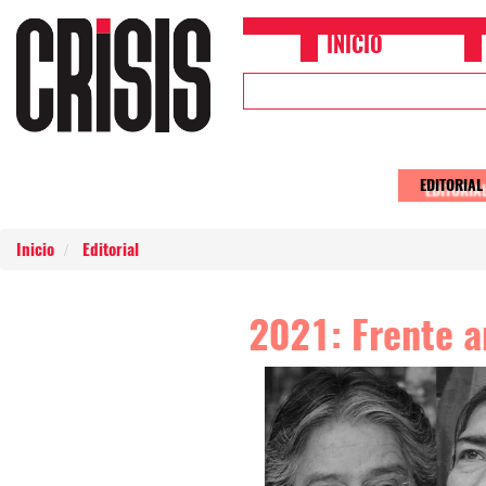
Pasar al contenido principal
INICIO
Upper
Header
Menu
EDITORIAL
Main
naviga
Inicio
Editorial
2021: Frente a