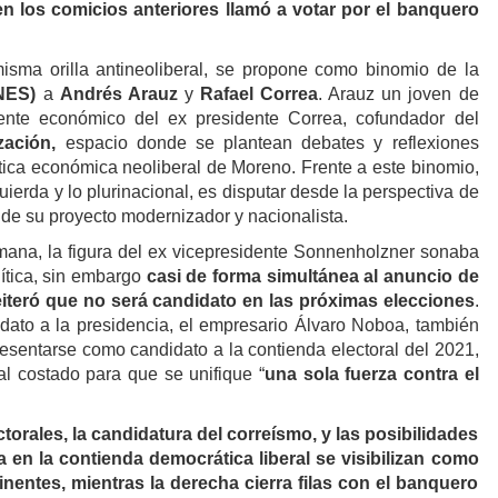
n los comicios anteriores llamó a votar por el banquero
 misma orilla antineoliberal, se propone como binomio de la
NES)
a
Andrés Arauz
y
Rafael Correa
. Arauz un joven de
rente económico del ex presidente Correa, cofundador del
zación,
espacio donde se plantean debates y reflexiones
ítica económica neoliberal de Moreno. Frente a este binomio,
quierda y lo plurinacional, es disputar desde la perspectiva de
o de su proyecto modernizador y nacionalista.
ana, la figura del ex vicepresidente Sonnenholzner sonaba
olítica, sin embargo
casi de forma simultánea al anuncio de
eiteró que no será candidato en las próximas elecciones
.
dato a la presidencia, el empresario Álvaro Noboa, también
resentarse como candidato a la contienda electoral del 2021,
l costado para que se unifique “
una sola fuerza contra el
orales, la candidatura del correísmo, y las posibilidades
ra en la contienda democrática liberal se visibilizan como
nentes, mientras la derecha cierra filas con el banquero