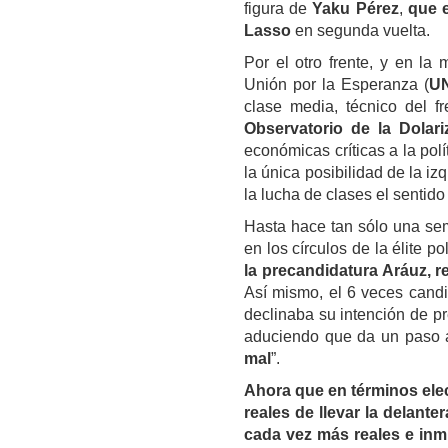
figura de
Yaku Pérez
,
que e
Lasso
en segunda vuelta.
Por el otro frente, y en la
Unión por la Esperanza (
U
clase media, técnico del f
Observatorio de la Dolari
económicas críticas a la pol
la única posibilidad de la iz
la lucha de clases el sentid
Hasta hace tan sólo una sem
en los círculos de la élite p
la precandidatura Aráuz, r
Así mismo, el 6 veces candi
declinaba su intención de p
aduciendo que da un paso a
mal
”.
Ahora que en términos elect
reales de llevar la delante
cada vez más reales e inmi