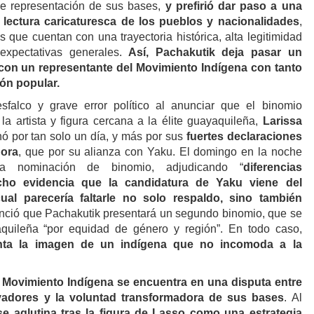
 de representación de sus bases,
y prefirió dar paso a una
 lectura caricaturesca de los pueblos y nacionalidades
,
s que cuentan con una trayectoria histórica, alta legitimidad
 expectativas generales.
Así,
Pachakutik deja pasar un
con un representante del Movimiento Indígena con tanto
ón popular.
sfalco y grave error político al anunciar que el binomio
la artista y figura cercana a la élite guayaquileña,
Larissa
ó por tan solo un día, y más por sus
fuertes declaraciones
dora
, que por su alianza con Yaku. El domingo en la noche
la nominación de binomio, adjudicando “
diferencias
cho evidencia que la candidatura de Yaku viene del
ual parecería faltarle no solo respaldo, sino también
nció que Pachakutik presentará un segundo binomio, que se
quileña “por equidad de género y región”. En todo caso,
nta la imagen de un indígena que no incomoda a la
l Movimiento Indígena se encuentra en una disputa entre
adores y la voluntad transformadora de sus bases
. Al
se aglutina tras la figura de Lasso como una estrategia