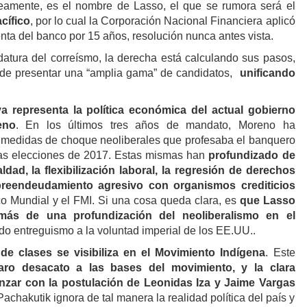
eamente, es el nombre de Lasso, el que se rumora será el
cífico
, por lo cual la Corporación Nacional Financiera aplicó
nta del banco por 15 años, resolución nunca antes vista.
datura del correísmo, la derecha está calculando sus pasos,
n de presentar una “amplia gama” de candidatos,
unificando
a representa la política económica del actual gobierno
eno
. En los últimos tres años de mandato, Moreno ha
 medidas de choque neoliberales que profesaba el banquero
las elecciones de 2017. Estas mismas han
profundizado de
dad, la flexibilización laboral, la regresión de derechos
breendeudamiento agresivo con organismos crediticios
 Mundial y el FMI. Si una cosa queda clara, es
que Lasso
más de una profundización del neoliberalismo en el
ado entreguismo a la voluntad imperial de los EE.UU..
 de clases se visibiliza en el Movimiento Indígena
. Este
laro desacato a las bases del movimiento, y la clara
anzar con la postulación de Leonidas Iza y Jaime Vargas
achakutik ignora de tal manera la realidad política del país y