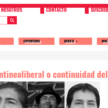
NOSOTROS
CONTACTO
SUSCRIB
COYUNTURA
DEBATE
MUL
tion
ntineoliberal o continuidad de