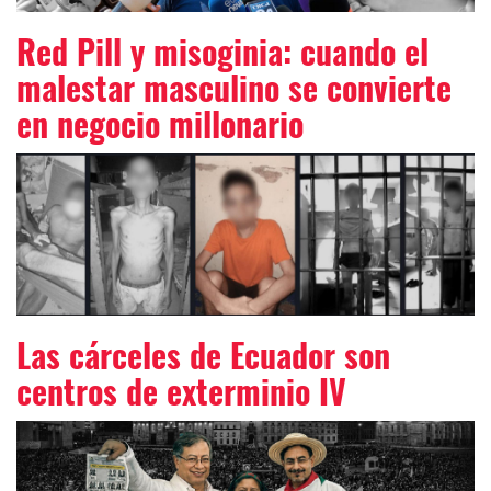
Red Pill y misoginia: cuando el
malestar masculino se convierte
en negocio millonario
Las cárceles de Ecuador son
centros de exterminio IV