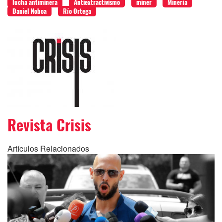
lucha antiminera
Antiextractivismo
miner
Minería
Daniel Noboa
Río Ortega
Revista Crisis
Artículos Relacionados