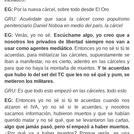
EG:
Por la nueva cárcel, sobre todo desde El Oro
GRU:
Acuérdate que saca la cárcel como populismo
penitenciario Daniel Noboa en medio del paro, la cárcel
EG:
Verás, yo no sé.
Escúchame algo, yo creo que a
nosotros los privados de libertad siempre nos van a
usar como agentes mediático
. Entonces yo no sé si tú te
acuerdas, para militarizar las cárceles, supuestamente se
iban a manifestar, no es cierto, adentro en las cárceles y
para que no haya la montaña de muertos.
Y te acuerdas
que hubo lo del set del TC que les no sé qué y pum, se
metieron los militares.
GRU:
Es que todo esto empezó en las cárceles, todo esto
EG:
Entonces yo no sé si tú te acuerdas cuando nos
alzaron el IVA, yo no sé si te acuerdes, y nosotros
sacamos información, hubieron muertos y que se habían
querido matar y no sé qué, que se levantaron las cartas,
algo que jamás pasó, pero sí empezó a haber muertos.
¿Por qué va a haber muertos? Porque verás, es una