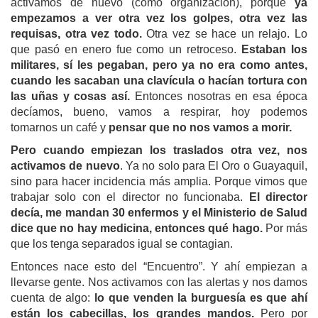
activamos de nuevo (como organización), porque
ya
empezamos a ver otra vez los golpes, otra vez las
requisas, otra vez todo.
Otra vez se hace un relajo. Lo
que pasó en enero fue como un retroceso.
Estaban los
militares, sí les pegaban, pero ya no era como antes,
cuando les sacaban una clavícula o hacían tortura con
las uñas y cosas así.
Entonces nosotras en esa época
decíamos, bueno, vamos a respirar, hoy podemos
tomarnos un café y
pensar que no nos vamos a morir.
Pero cuando empiezan los traslados otra vez, nos
activamos de nuevo
. Ya no solo para El Oro o Guayaquil,
sino para hacer incidencia más amplia. Porque vimos que
trabajar solo con el director no funcionaba.
El director
decía, me mandan 30 enfermos y el Ministerio de Salud
dice que no hay medicina, entonces qué hago.
Por más
que los tenga separados igual se contagian.
Entonces nace esto del “Encuentro”. Y ahí empiezan a
llevarse gente. Nos activamos con las alertas y nos damos
cuenta de algo:
lo que venden la burguesía es que ahí
están los cabecillas, los grandes mandos.
Pero por