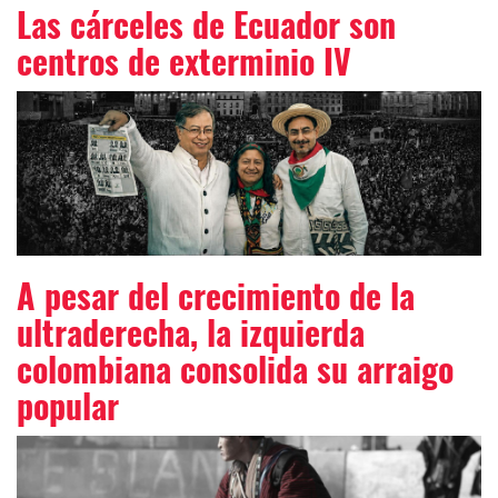
Las cárceles de Ecuador son
centros de exterminio IV
A pesar del crecimiento de la
ultraderecha, la izquierda
colombiana consolida su arraigo
popular