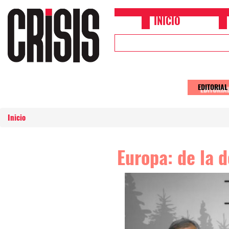
Pasar al contenido principal
INICIO
Upper
Header
Menu
EDITORIAL
Main
naviga
Inicio
Europa: de la d