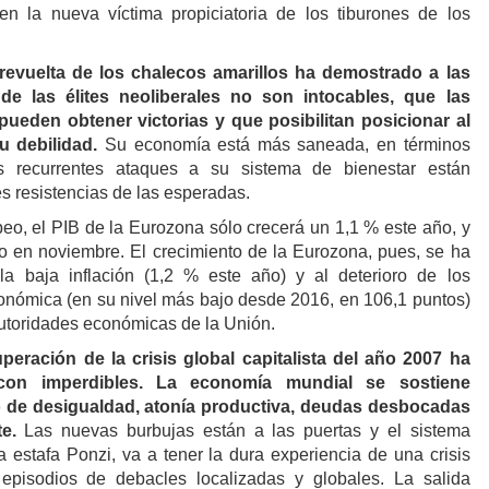
en la nueva víctima propiciatoria de los tiburones de los
 revuelta de los chalecos amarillos ha demostrado a las
de las élites neoliberales no son intocables, que las
ueden obtener victorias y que posibilitan posicionar al
u debilidad.
Su economía está más saneada, en términos
s recurrentes ataques a su sistema de bienestar están
 resistencias de las esperadas.
eo, el PIB de la Eurozona sólo crecerá un 1,1 % este año, y
to en noviembre. El crecimiento de la Eurozona, pues, se ha
 la baja inflación (1,2 % este año) y al deterioro de los
onómica (en su nivel más bajo desde 2016, en 106,1 puntos)
utoridades económicas de la Unión.
eración de la crisis global capitalista del año 2007 ha
con imperdibles. La economía mundial se sostiene
 de desigualdad, atonía productiva, deudas desbocadas
e.
Las nuevas burbujas están a las puertas y el sistema
 estafa Ponzi, va a tener la dura experiencia de una crisis
 episodios de debacles localizadas y globales. La salida