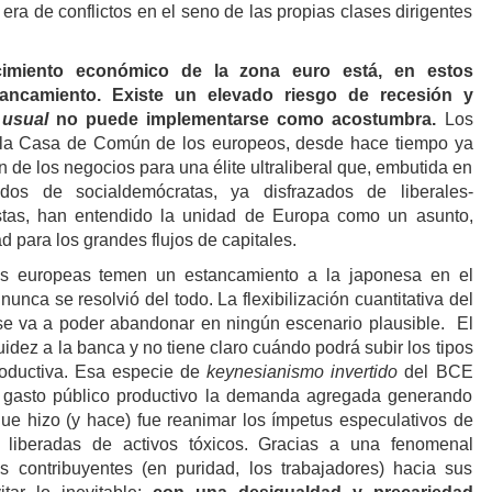
era de conflictos en el seno de las propias clases dirigentes
cimiento económico de la zona euro está, en estos
ancamiento. Existe un elevado riesgo de recesión y
 usual
no puede implementarse como acostumbra.
Los
la Casa de Común de los europeos, desde hace tiempo ya
de los negocios para una élite ultraliberal que, embutida en
idos de socialdemócratas, ya disfrazados de liberales-
stas, han entendido la unidad de Europa como un asunto,
d para los grandes flujos de capitales.
s europeas temen un estancamiento a la japonesa en el
nunca se resolvió del todo. La flexibilización cuantitativa del
e va a poder abandonar en ningún escenario plausible. El
dez a la banca y no tiene claro cuándo podrá subir los tipos
productiva. Esa especie de
keynesianismo invertido
del BCE
n gasto público productivo la demanda agregada generando
 que hizo (y hace) fue reanimar los ímpetus especulativos de
s liberadas de activos tóxicos. Gracias a una fenomenal
s contribuyentes (en puridad, los trabajadores) hacia sus