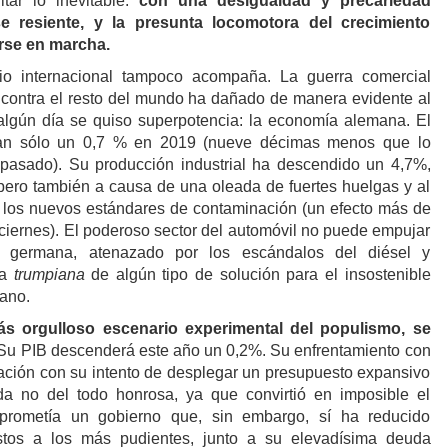
tar lo inevitable:
con una desigualdad y precariedad
e resiente, y la presunta locomotora del crecimiento
erse en marcha.
rio internacional tampoco acompaña. La guerra comercial
contra el resto del mundo ha dañado de manera evidente al
algún día se quiso superpotencia: la economía alemana. El
tan sólo un 0,7 % en 2019 (nueve décimas menos que lo
pasado). Su producción industrial ha descendido un 4,7%,
pero también a causa de una oleada de fuertes huelgas y al
 de los nuevos estándares de contaminación (un efecto más de
n ciernes). El poderoso sector del automóvil no puede empujar
 germana, atenazado por los escándalos del diésel y
da
trumpiana
de algún tipo de solución para el insostenible
cano.
 más orgulloso escenario experimental del populismo, se
Su PIB descenderá este año un 0,2%. Su enfrentamiento con
ación con su intento de desplegar un presupuesto expansivo
ada no del todo honrosa, ya que convirtió en imposible el
 prometía un gobierno que, sin embargo, sí ha reducido
stos a los más pudientes, junto a su elevadísima deuda