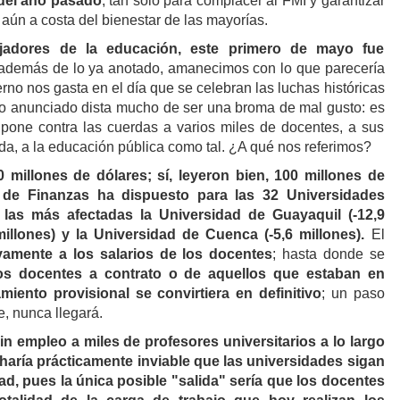
 del año pasado
, tan sólo para complacer al FMI y garantizar
 aún a costa del bienestar de las mayorías.
jadores de la educación, este primero de mayo fue
además de lo ya anotado, amanecimos con lo que parecería
rno nos gasta en el día que se celebran las luchas históricas
 lo anunciado dista mucho de ser una broma de mal gusto: es
pone contra las cuerdas a varios miles de docentes, a sus
da, a la educación pública como tal. ¿A qué nos referimos?
 millones de dólares; sí, leyeron bien, 100 millones de
o de Finanzas ha dispuesto para las 32 Universidades
 las más afectadas la Universidad de Guayaquil (-12,9
 millones) y la Universidad de Cuenca (-5,6 millones).
El
ivamente a los salarios de los docentes
; hasta donde se
los docentes a contrato o de aquellos que estaban en
ento provisional se convirtiera en definitivo
; un paso
e, nunca llegará.
in empleo a miles de profesores universitarios a lo largo
 haría prácticamente inviable que las universidades sigan
, pues la única posible "salida" sería que los docentes