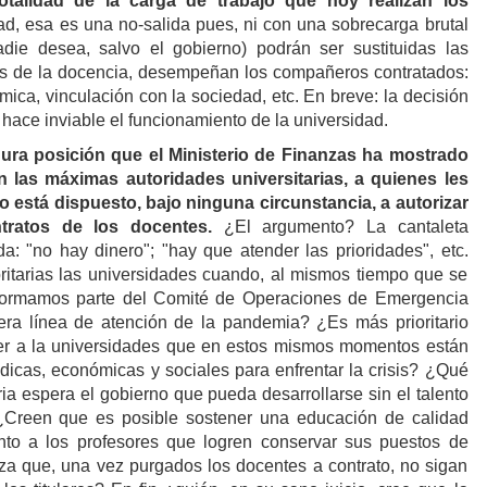
otalidad de la carga de trabajo que hoy realizan los
ad, esa es una no-salida pues, ni con una sobrecarga brutal
ie desea, salvo el gobierno) podrán ser sustituidas las
ás de la docencia, desempeñan los compañeros contratados:
mica, vinculación con la sociedad, etc. En breve: la decisión
ace inviable el funcionamiento de la universidad.
dura posición que el Ministerio de Finanzas ha mostrado
 las máximas autoridades universitarias, a quienes les
 está dispuesto, bajo ninguna circunstancia, a autorizar
tratos de los docentes.
¿El argumento? La cantaleta
da: "no hay dinero"; "hay que atender las prioridades", etc.
itarias las universidades cuando, al mismos tiempo que se
 formamos parte del Comité de Operaciones de Emergencia
era línea de atención de la pandemia? ¿Es más prioritario
cer a la universidades que en estos mismos momentos están
dicas, económicas y sociales para enfrentar la crisis? ¿Qué
ria espera el gobierno que pueda desarrollarse sin el talento
Creen que es posible sostener una educación de calidad
nto a los profesores que logren conservar sus puestos de
za que, una vez purgados los docentes a contrato, no sigan