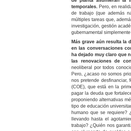
de planta asumieran la t
temporales.
Pero, en realid
de trabajo (que además nad
múltiples tareas que, adem
investigación, gestión acadé
gubernamental simplemente h
Más grave aún resulta la 
en las conversaciones con
ha dejado muy claro que no
las renovaciones de con
neoliberal por todos conoci
Pero, ¿acaso no somos prior
nos pretende desfinanciar,
(COE), que está en la prim
pagar la deuda que fortale
proponiendo alternativas mé
tipo de educación universita
humano que se requiere? ¿
llevando hasta el agotamie
trabajo? ¿Quién nos garanti