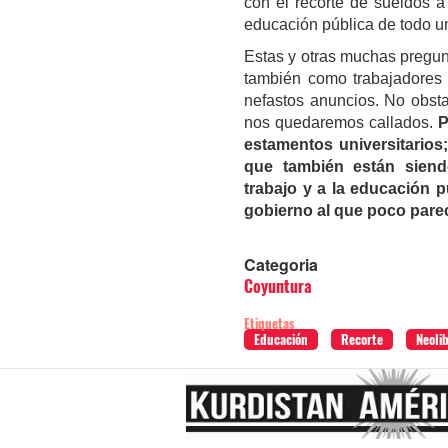
con el recorte de sueldos a 
educación pública de todo un
Estas y otras muchas pregun
también como trabajadore
nefastos anuncios. No obst
nos quedaremos callados.
P
estamentos universitarios;
que también están siend
trabajo y a la educación p
gobierno al que poco parec
Categoria
Coyuntura
Etiquetas
Educación
Recorte
Neoli