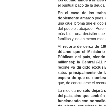
los ecuatorianos a finales
el puntual pago de la deuda,
En el caso de los traba
doblemente amargo
pues, 
una cruel broma que el gobie
del pueblo trabajador. Pero
más bien una decisión que 
familias y, no en menor medi
Al
recorte de cerca de 100
dólares que el Ministeri
Públicas del país, siendo
millones); la Central (-11
recorte va
dirigido exclus
sabe,
principalmente de 
espera de que su nombrami
que, de concretarse el recort
La medida
no sólo dejará s
del país, sino que también
funcionando con normalidad