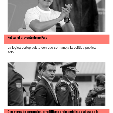
Noboa: el proyecto de no País
La lógica cortoplacista con que se maneja la política pública
solo...
Diez meses de corrupción, arrodillismo proimperialista y abuso de la