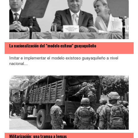
La nacionalización del "modelo exitoso" guayaquileño
Imitar e implementar el modelo existoso guayaquileño a nivel
nacional...
Militarización: una trampa a leguas