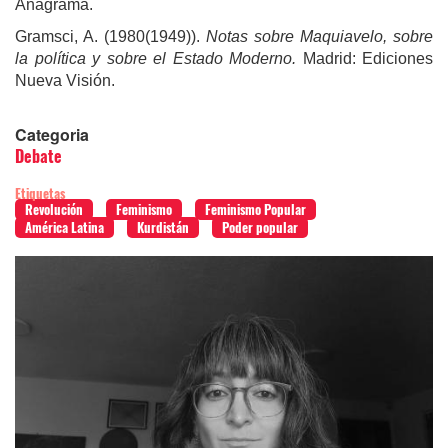
Anagrama.
Gramsci, A. (1980(1949)).
Notas sobre Maquiavelo, sobre
la política y sobre el Estado Moderno.
Madrid: Ediciones
Nueva Visión.
Categoria
Debate
Etiquetas
Revolución
Feminismo
Feminismo Popular
América Latina
Kurdistán
Poder popular