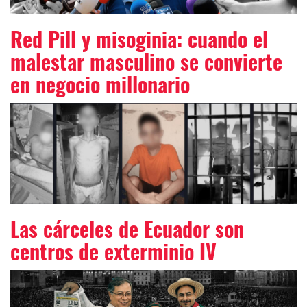
Red Pill y misoginia: cuando el
malestar masculino se convierte
en negocio millonario
Las cárceles de Ecuador son
centros de exterminio IV