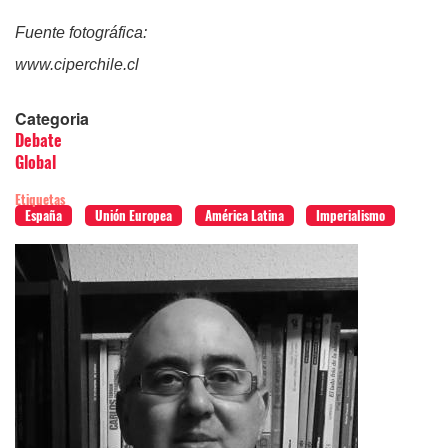
Fuente fotográfica:
www.ciperchile.cl
Categoria
Debate
Global
Etiquetas
España
Unión Europea
América Latina
Imperialismo