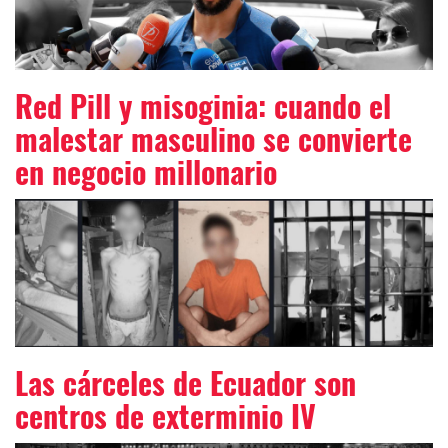
Red Pill y misoginia: cuando el
malestar masculino se convierte
en negocio millonario
Las cárceles de Ecuador son
centros de exterminio IV