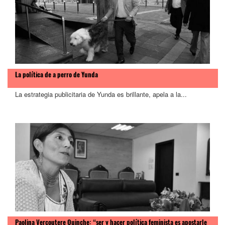
La política de a perro de Yunda
La estrategia publicitaria de Yunda es brillante, apela a la...
Paolina Vercoutere Quinche: “ser y hacer política feminista es apostarle