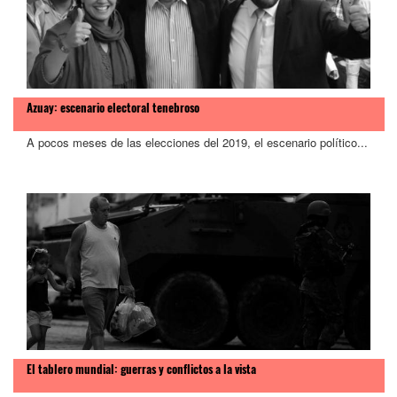
Azuay: escenario electoral tenebroso
A pocos meses de las elecciones del 2019, el escenario político...
El tablero mundial: guerras y conflictos a la vista