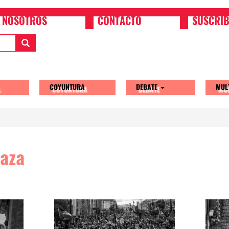
NOSOTROS
CONTACTO
SUSCRIB
COYUNTURA
DEBATE
MUL
tion
Gaza