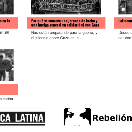
o en la
Por qué se convoca una jornada de lucha y
Latinoam
una huelga general en solidaridad con Gaza
Nos están preparando para la guerra, y
Desde q
ión del
el silencio sobre Gaza es la...
octubre 
alestina