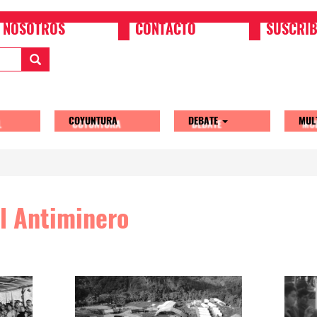
NOSOTROS
CONTACTO
SUSCRIB
COYUNTURA
DEBATE
MUL
tion
l Antiminero