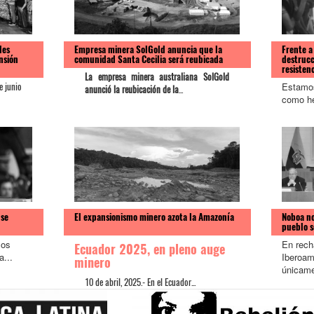
des
Empresa minera SolGold anuncia que la
Frente a 
nsión
comunidad Santa Cecilia será reubicada
destrucc
resisten
La empresa minera australiana SolGold
Estamos
e junio
anunció la reubicación de la
...
como he
 se
El expansionismo minero azota la Amazonía
Noboa nos
pueblo s
mos
En rech
Ecuador 2025, en pleno auge
a...
Iberoam
minero
únicame
10 de abril, 2025.- En el Ecuador...