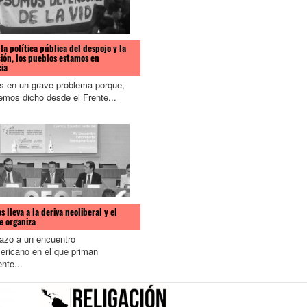
la política pública del despojo y la
ión, los pueblos estamos en
cia
 en un grave problema porque,
mos dicho desde el Frente...
 lleva a la deriva neoliberal y el
e organiza
azo a un encuentro
ericano en el que priman
nte...