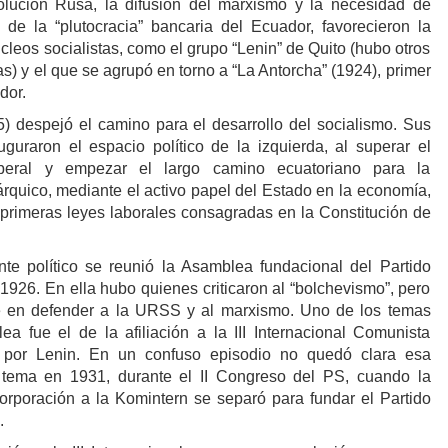
lución Rusa, la difusión del marxismo y la necesidad de
 de la “plutocracia” bancaria del Ecuador, favorecieron la
cleos socialistas, como el grupo “Lenin” de Quito (hubo otros
as) y el que se agrupó en torno a “La Antorcha” (1924), primer
dor.
) despejó el camino para el desarrollo del socialismo. Sus
guraron el espacio político de la izquierda, al superar el
liberal y empezar el largo camino ecuatoriano para la
árquico, mediante el activo papel del Estado en la economía,
s primeras leyes laborales consagradas en la Constitución de
te político se reunió la Asamblea fundacional del Partido
1926. En ella hubo quienes criticaron al “bolchevismo”, pero
e en defender a la URSS y al marxismo. Uno de los temas
 fue el de la afiliación a la III Internacional Comunista
 por Lenin. En un confuso episodio no quedó clara esa
el tema en 1931, durante el II Congreso del PS, cuando la
corporación a la Komintern se separó para fundar el Partido
.