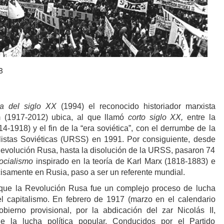
8
ia del siglo XX
(1994) el reconocido historiador marxista
m (1917-2012) ubica, al que llamó
corto siglo XX,
entre la
-1918) y el fin de la “era soviética”, con el derrumbe de la
istas Soviéticas (URSS) en 1991. Por consiguiente, desde
 Revolución Rusa, hasta la disolución de la URSS, pasaron 74
ocialismo
inspirado en la teoría de Karl Marx (1818-1883) e
cisamente en Rusia, paso a ser un referente mundial.
ue la Revolución Rusa fue un complejo proceso de lucha
el capitalismo. En febrero de 1917 (marzo en el calendario
bierno provisional, por la abdicación del zar Nicolás II,
 la lucha política popular. Conducidos por el Partido