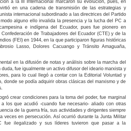
ación a la III Internacional marcaron su evolución, pues, en
nvirtió en una cadena de transmisión de las estrategias y
nista internacional subordinado a las directrices del Partido
odo alguno ello invalida la presencia y la lucha del PC a
 campesina e indígena del Ecuador, pues fue pionero en
a Confederación de Trabajadores del Ecuador (CTE) y de la
dios (FEI) en 1944, en la que participaron figuras históricas
brosio Lasso, Dolores Cacuango y Tránsito Amaguaña,
ntal en la difusión de notas y análisis sobre la marcha del
 duda, fue igualmente un activo difusor del ideario marxista y
res, para lo cual llegó a contar con la Editorial Voluntad y
to, donde se podía adquirir obras clásicas del marxismo y de
s.
gró crear condiciones para la toma del poder, fue marginal
 a los que acudió -cuando fue necesario- aliado con otras
uencia de la guerra fría, sus actividades y dirigentes siempre
a veces en persecución. Así ocurrió durante la Junta Militar
 fue ilegalizado y sus líderes tuvieron que pasar a la