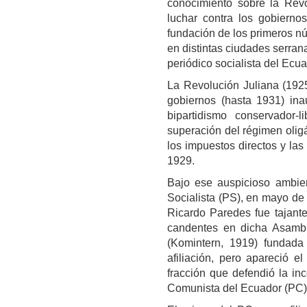
conocimiento sobre la Revo
luchar contra los gobiernos
fundación de los primeros nú
en distintas ciudades serran
periódico socialista del Ecua
La Revolución Juliana (1925
gobiernos (hasta 1931) inau
bipartidismo conservador-
superación del régimen olig
los impuestos directos y la
1929.
Bajo ese auspicioso ambien
Socialista (PS), en mayo de 
Ricardo Paredes fue tajant
candentes en dicha Asamblea
(Komintern, 1919) fundada
afiliación, pero apareció 
fracción que defendió la in
Comunista del Ecuador (PC)