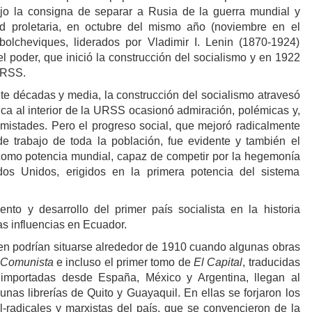
o la consigna de separar a Rusia de la guerra mundial y
d proletaria, en octubre del mismo año (noviembre en el
bolcheviques, liderados por Vladimir I. Lenin (1870-1924)
del poder, que inició la construcción del socialismo y en 1922
URSS.
te décadas y media, la construcción del socialismo atravesó
ítica al interior de la URSS ocasionó admiración, polémicas y,
mistades. Pero el progreso social, que mejoró radicalmente
e trabajo de toda la población, fue evidente y también el
omo potencia mundial, capaz de competir por la hegemonía
dos Unidos, erigidos en la primera potencia del sistema
ento y desarrollo del primer país socialista en la historia
s influencias en Ecuador.
ien podrían situarse alrededor de 1910 cuando algunas obras
 Comunista
e incluso el primer tomo de
El Capital
, traducidas
importadas desde España, México y Argentina, llegan al
nas librerías de Quito y Guayaquil. En ellas se forjaron los
al-radicales y marxistas del país, que se convencieron de la