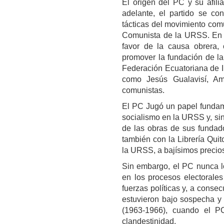
El origen del PC y su afili
adelante, el partido se co
tácticas del movimiento comu
Comunista de la URSS. En m
favor de la causa obrera,
promover la fundación de l
Federación Ecuatoriana de In
como Jesús Gualavisí, Am
comunistas.
El PC Jugó un papel fundame
socialismo en la URSS y, sin
de las obras de sus fundado
también con la Librería Qui
la URSS, a bajísimos precio
Sin embargo, el PC nunca lo
en los procesos electorales
fuerzas políticas y, a consec
estuvieron bajo sospecha y 
(1963-1966), cuando el PC
clandestinidad.