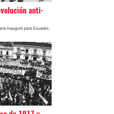
evolución anti-
iana inauguró para Ecuador,
sa de 1917 y