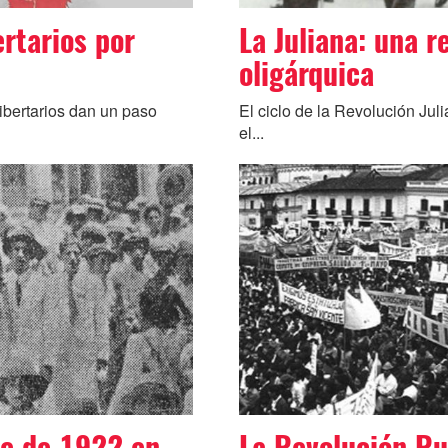
ertarios por
La Juliana: una r
oligárquica
libertarios dan un paso
El ciclo de la Revolución Jul
el...
re de 1922 en
La Revolución Ru