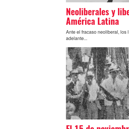
Neoliberales y lib
América Latina
Ante el fracaso neoliberal, los 
adelante...
El 15 de noviemb