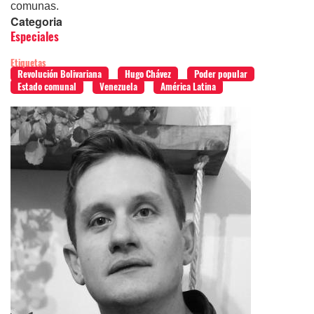
comunas.
Categoria
Especiales
Etiquetas
Revolución Bolivariana
Hugo Chávez
Poder popular
Estado comunal
Venezuela
América Latina