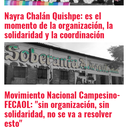
Nayra Chalán Quishpe: es el
momento de la organización, la
solidaridad y la coordinación
Movimiento Nacional Campesino-
FECAOL: "sin organización, sin
solidaridad, no se va a resolver
esto"