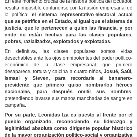
En este momento crucial de la historia política del Ecuador,
resulta imposible confundirse con la ilusión empresarial de
la política:
el sistema representativo-electoral
actual
que se petrifica en el Estado, al igual que el sistema de
justicia,
que
le pertenece
n
a quien la
s
financia
,
y por
ende
no está
n
hech
a
s
para
las clases populares
,
pobres, razializad
x
s, explotados y explotadas.
En definitiva, las clases populares somos vidas
desechables ante los ojos omnipotentes del poder político-
económico de la clase empresarial, que primero
desaparece, tortura y calcina a cuatro niños,
Josué, Saúl,
Ismael y Steven, para recordarle al bananero-
presidente que primero quiso nombrarlos héroes
nacionales,
para después
omit
ir
sus nombres
,
pretendiendo lavarse sus manos manchadas de sangre en
campaña.
Por su parte,
Leonidas Iza es puesto al frente por el
pueblo organizado, reconociendo su liderazgo y
legitimidad absoluta como dirigente popular histórico
de la mayor organización político-social y organizativa