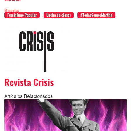
Etiquetas
Feminismo Popular
Lucha de clases
#TodasSomosMartha
Revista Crisis
Artículos Relacionados