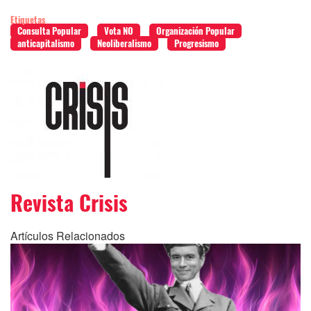
Etiquetas
Consulta Popular
Vota NO
Organización Popular
anticapitalismo
Neoliberalismo
Progresismo
Revista Crisis
Artículos Relacionados