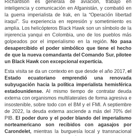
Richardson es generala de aviación, trabajó en
inteligencia y comunicación en Afganistán, y combatió en
la guerra imperialista de Irak, en la “Operación libertad
iraquí”. Su experiencia en represión y sometimiento es
amplia. Los helicópteros Black Hawk son un símbolo de la
injerencia yanqui en Colombia, uno de los pueblos más
golpeados por el imperialismo en la región.
No pasa
desapercibido el poder simbólico que tiene el hecho
de que la nueva comandanta del Comando Sur, pilotee
un Black Hawk con excepcional experticia.
Esta visita se da un contexto en que desde el año 2017,
el
Estado ecuatoriano emprendió una renovada
subyugación hacia la política imperialista hemisférica
estadounidense.
Al mismo tiempo de contratar deuda
externa con organismos multilaterales de forma agresiva e
insostenible, sobre todo con el BM y el FMI. A septiembre
de 2022, la deuda externa asciende a más del 70% del
PIB.
El poder duro y el poder blando del imperialismo
norteamericano son recibidos con agasajos por
Carondelet,
mientras la burguesía local y transnacional