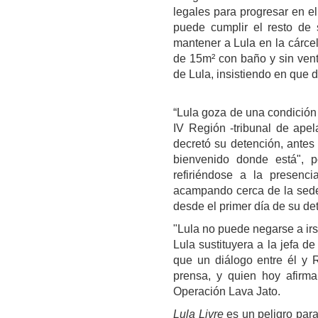
legales para progresar en e
puede cumplir el resto de 
mantener a
Lula
en la cárce
de 15m² con baño y sin vent
de Lula, insistiendo en que d
“Lula goza de una condición 
IV Región -tribunal de apel
decretó su detención, antes
bienvenido donde está", p
refiriéndose a la presenc
acampando cerca de la sede
desde el primer día de su de
"
Lula
no puede negarse a irs
Lula
sustituyera a la jefa d
que un diálogo entre
él
y R
prensa, y quien hoy afirma
Operación Lava Jato.
Lula Livre
es un peligro para