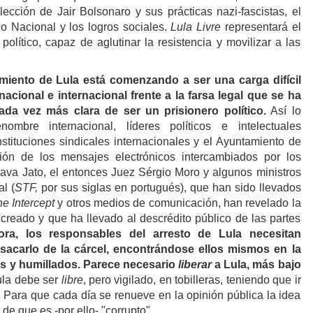
lección de Jair Bolsonaro y sus prácticas nazi-fascistas, el
o Nacional y los logros sociales.
Lula Livre
representará el
 político, capaz de aglutinar la resistencia y movilizar a las
amiento de
Lula
está comenzando a ser una carga difícil
n nacional e internacional frente a la farsa legal que se ha
da vez más clara de ser un prisionero político.
Así lo
nombre internacional, líderes políticos e intelectuales
stituciones sindicales internacionales y el Ayuntamiento de
ión de los mensajes electrónicos intercambiados por los
va Jato, el entonces Juez Sérgio Moro y algunos ministros
l (
STF,
por sus siglas en portugués)
, que han sido llevados
e Intercept
y otros medios de comunicación, han revelado la
 creado y que ha llevado al descrédito público de las partes
ra, los responsables del arresto de
Lula
necesitan
acarlo de la cárcel, encontrándose ellos mismos en la
os y humillados. Parece necesario
liberar
a Lula
, más bajo
ula
debe ser
libre
, pero vigilado, en tobilleras, teniendo que ir
. Para que cada día se renueve en la opinión pública la idea
 de que es -por ello- "corrupto".