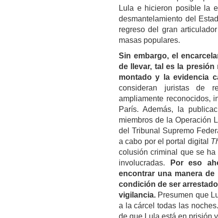
Lula
e hicieron posible la e
desmantelamiento del Estad
regreso del gran articulador
masas populares.
Sin embargo, el encarcel
de llevar, tal es la presió
montado y la evidencia ca
consideran juristas de re
ampliamente reconocidos, in
París. Además, la publicac
miembros de la Operación La
del Tribunal Supremo Federa
a cabo por el portal digital
Th
colusión criminal que se ha
involucradas.
Por eso aho
encontrar una manera de s
condición de ser arrestad
vigilancia.
Presumen que
L
a la cárcel todas las noches
de que Lula está en prisión y