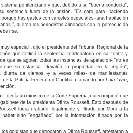
l sistema penitenciario y que, debido a su "buena conducta",
su sentencia fuera de la prisión. "Es caro para Hacienda
l porque hay gastos con cárceles especiales -una habitación
anas-", dijeron los periodistas alineados con la persecución
ebe irse.
muy especial", dijo el presidente del Tribunal Regional de la
ación que ratificó la sentencia condenatoria en su contra y
 de que se agoten todas las instancias de apelación- "no es
orque su estancia "devalúa la propiedad en la región",
ia diurna de cientos -y a veces miles- de manifestantes
 de la Policía Federal en Curitiba, clamando por
Lula-Livre
,
tención.
e", decía un ministro de la Corte Suprema, quien impidió que
e gabinete de la presidenta Dilma Rousseff. Esto después de
ousseff fuera grabado ilegalmente y filtrado por Moro a la
 haber sido "engañado" por la información filtrada por la
 los golpistas que derrocaron a Dilma Rousseff, arrestaron a