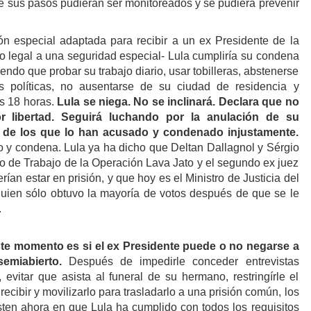
que sus pasos pudieran ser monitoreados y se pudiera prevenir
n especial adaptada para recibir a un ex Presidente de la
o legal a una seguridad especial- Lula cumpliría su condena
niendo que probar su trabajo diario, usar tobilleras, abstenerse
es políticas, no ausentarse de su ciudad de residencia y
s 18 horas.
Lula se niega. No se inclinará. Declara que no
r libertad. Seguirá luchando por la anulación de su
o de los que lo han acusado y condenado injustamente.
io y condena.
Lula
ya ha dicho que Deltan Dallagnol y Sérgio
po de Trabajo de la Operación Lava Jato y el segundo ex juez
ían estar en prisión, y que hoy es el Ministro de Justicia del
quien sólo obtuvo la mayoría de votos después de que se le
.
ste momento es si
el ex Presidente
puede o no negarse a
semiabierto.
Después de impedirle conceder entrevistas
, evitar que asista al funeral de su hermano, restringírle el
ecibir y movilizarlo para trasladarlo a una prisión común, los
sten ahora en que Lula ha cumplido con todos los requisitos