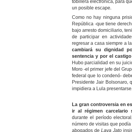
tobillera electrónica, para 
un posible escape.
Como no hay ninguna prisió
República -que tiene derech
bajo arresto domiciliario, te
de participar en actividad
regresar a casa siempre a la
cambiará su dignidad po
sentencia y por el castig
Hubo parcialidad en su juic
Moro -el primer jefe del Gru
federal que lo condenó- deber
Presidente Jair Bolsonaro, 
impidiera a
Lula
presentarse
La gran controversia en e
ir al régimen carcelario 
durante el período electoral
número de visitas que podía r
abogados de
Lava Jato
insi