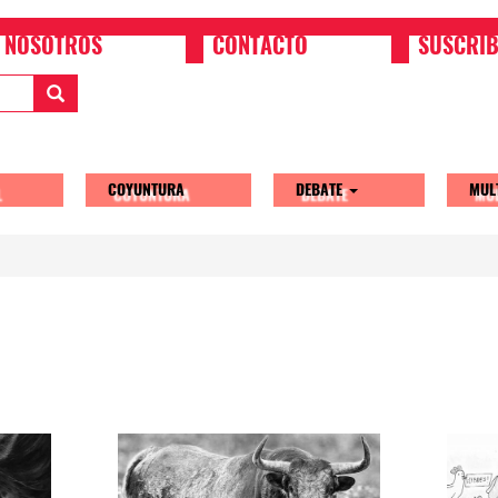
NOSOTROS
CONTACTO
SUSCRIB
COYUNTURA
DEBATE
MUL
tion