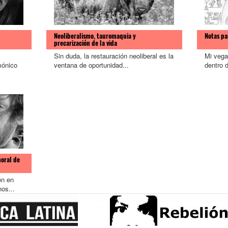
Neoliberalismo, tauromaquia y
Notas pa
precarización de la vida
Sin duda, la restauración neoliberal es la
Mi vega
mónico
ventana de oportunidad...
dentro d
moral de
ón en
os...