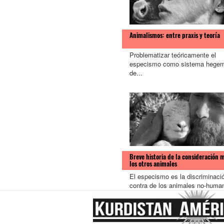
Animalismos: entre praxis y teoría
Problematizar teóricamente el
especismo como sistema hege
de...
Breve historia de la consideración 
los otros animales
El especismo es la discriminaci
contra de los animales no-human