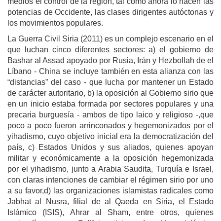
medios el control de la región, tal como ahora lo hacen las
potencias de Occidente, las clases dirigentes autóctonas y
los movimientos populares.
La Guerra Civil Siria (2011) es un complejo escenario en el
que luchan cinco diferentes sectores: a) el gobierno de
Bashar al Assad apoyado por Rusia, Irán y Hezbollah de el
Líbano - China se incluye también en esta alianza con las
“distancias” del caso - que lucha por mantener un Estado
de carácter autoritario, b) la oposición al Gobierno sirio que
en un inicio estaba formada por sectores populares y una
precaria burguesía - ambos de tipo laico y religioso -,que
poco a poco fueron arrinconados y hegemonizados por el
yihadismo, cuyo objetivo inicial era la democratización del
país, c) Estados Unidos y sus aliados, quienes apoyan
militar y económicamente a la oposición hegemonizada
por el yihadismo, junto a Arabia Saudita, Turquía e Israel,
con claras intenciones de cambiar el régimen sirio por uno
a su favor,d) las organizaciones islamistas radicales como
Jabhat al Nusra, filial de al Qaeda en Siria, el Estado
Islámico (ISIS), Ahrar al Sham, entre otros, quienes