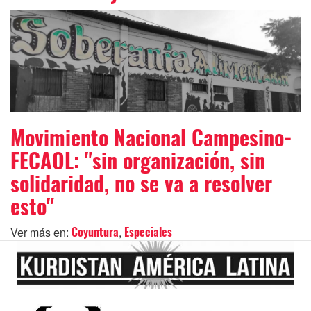
Movimiento Nacional Campesino-
FECAOL: "sin organización, sin
solidaridad, no se va a resolver
esto"
Ver más en:
,
Coyuntura
Especiales