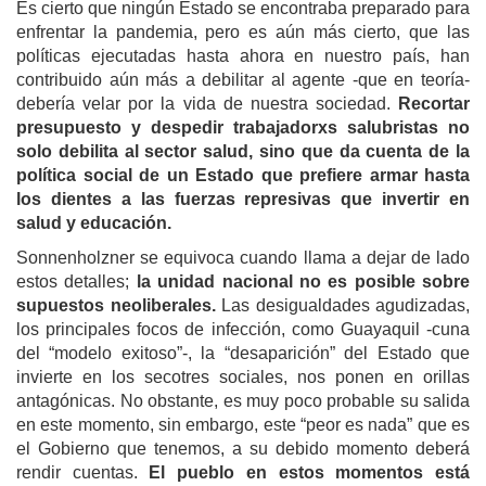
Es cierto que ningún Estado se encontraba preparado para
enfrentar la pandemia, pero es aún más cierto, que las
políticas ejecutadas hasta ahora en nuestro país, han
contribuido aún más a debilitar al agente -que en teoría-
debe
ría
velar por la vida de nuestra sociedad.
Recortar
presupuesto
y
despedir trabajador
x
s salubristas no
solo debilita al sector salud, sino que da cuenta de la
política social de un Estado que prefiere armar hasta
los dientes a las fuerzas represivas que invertir en
salud y educación.
Sonnenholzner se equivoca cuando llama a dejar de lado
estos detalles;
la unidad nacional
no es posible sobre
supuestos neoliberales.
Las desigualdades agudizadas,
los principales focos de infección, como Guayaquil -cuna
del “modelo exitoso”-, la “desaparición” del Estado que
invierte
en los secotres
socia
les
, nos ponen en orillas
antagónicas. No obstante, es muy poco probable su salida
en este momento, sin embargo, este “peor es nada” que es
el Gobierno que tenemos, a su debido momento deberá
rendir cuentas.
El pueblo en estos momentos está