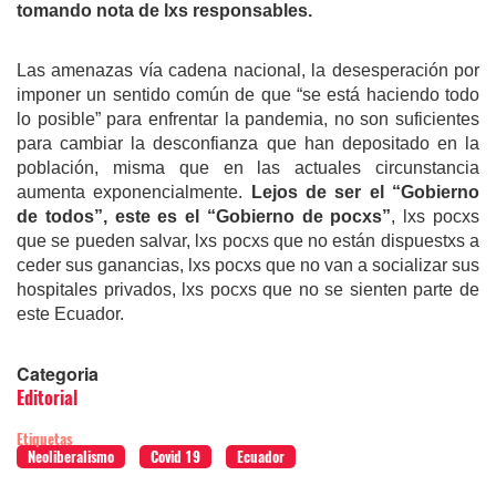
tomando nota de lxs responsables.
Las amenazas vía cadena nacional, la desesperación por
imponer un sentido común de que “se está haciendo todo
lo posible” para enfrentar la pandemia, no son suficientes
para cambiar la desconfianza que han depositado en la
población, misma que en las actuales circunstancia
aumenta exponencialmente.
Lejos de ser el “Gobierno
de todos”, este es el “Gobierno de pocxs”
, l
x
s poc
x
s
que se pueden salvar, l
x
s poc
x
s que no están dispuest
x
s a
ceder sus ganancias, l
x
s poc
x
s que no van a socializar sus
hospitales privados, l
x
s poc
x
s que no se sienten parte de
este Ecuador.
Categoria
Editorial
Etiquetas
Neoliberalismo
Covid 19
Ecuador