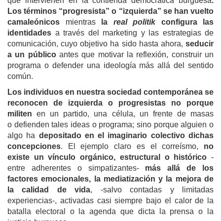
que intervienen en la contienda democrática burguesa
.
Los términos “progresista” o “izquierda” se han vuelto
camaleónicos
mientras
la
real politik
configura las
identidades
a través del
marketing y las estrategias de
comunicación, cuyo objetivo ha sido hasta ahora,
seducir
a un público
antes que motivar la reflexión, construir un
programa o defender una ideología más allá del sentido
común.
Los individuos en nuestra sociedad contemporánea se
reconocen de izquierda o progresistas no porque
militen
en un partido, una célula, un frente de masas
o defienden tales ideas o programa; sino porque alguien o
algo ha
depositado en el imaginario colectivo dichas
concepciones
. El ejemplo claro es el correísmo,
no
existe un vínculo orgánico, estructural o histórico
-
entre adherentes o simpatizantes-
más allá de los
factores emocionales, la mediatización y la mejora de
la calidad de vida
, -salvo contadas y limitadas
experiencias-, activadas casi siempre bajo el calor de la
batalla electoral o la agenda que dicta la prensa o la