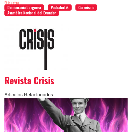
Etiquetas
Democracia burguesa
Pachakutik
Correísmo
Asamblea Nacional del Ecuador
Revista Crisis
Artículos Relacionados