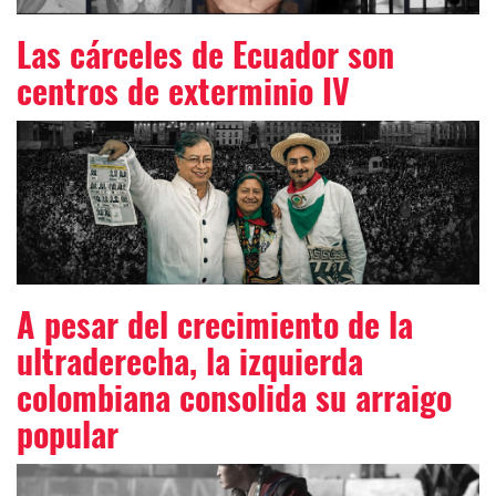
Las cárceles de Ecuador son
centros de exterminio IV
A pesar del crecimiento de la
ultraderecha, la izquierda
colombiana consolida su arraigo
popular