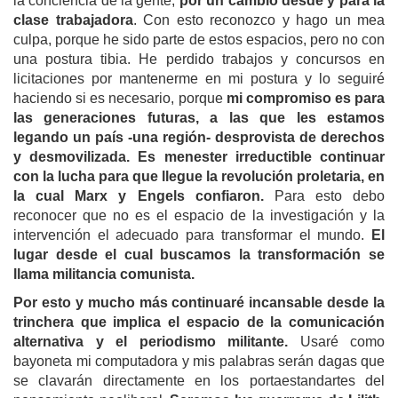
la conciencia de la gente,
por un cambio desde y para la
clase trabajadora
. Con esto reconozco y hago un mea
culpa,
porque he sido parte de estos espacios, pero no con
una postura tibia. He perdido trabajos y concursos en
licitaciones por mantenerme en mi postura y lo seguiré
haciendo si es necesario, porque
mi compromiso es para
las generaciones futuras, a las que les estamos
legando un país -una región- desprovista de derechos
y desmovilizada.
Es menester irreductible continuar
con la lucha para que llegue la revolución proletaria, en
la cual Marx y Engels confiaron.
Para esto debo
reconocer que no es el espacio de la investigación y la
intervención el adecuado para transformar el mundo.
El
lugar desde el cual buscamos la transformación se
llama militancia comunista.
Por esto y mucho más continuaré incansable desde la
trinchera que implica el espacio de la comunicación
alternativa y el periodismo militante.
Usaré como
bayoneta mi computadora y mis palabras serán dagas que
se clavarán directamente en los portaestandartes del