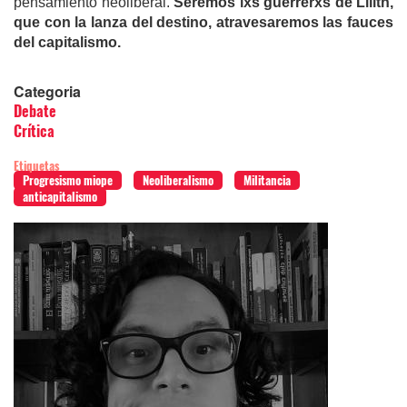
pensamiento neoliberal.
Seremos lxs guerrerxs de Lilith,
que con la lanza del destino, atravesaremos las fauces
del capitalismo.
Categoria
Debate
Crítica
Etiquetas
Progresismo miope
Neoliberalismo
Militancia
anticapitalismo