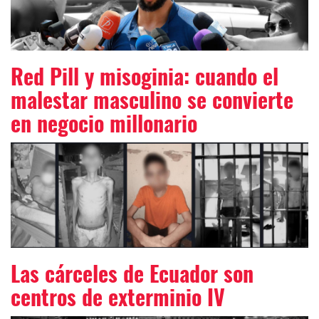
Red Pill y misoginia: cuando el
malestar masculino se convierte
en negocio millonario
Las cárceles de Ecuador son
centros de exterminio IV