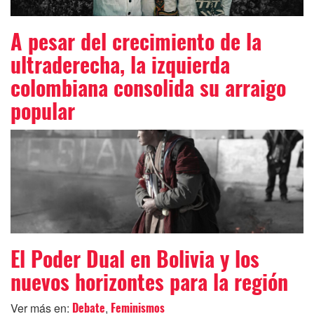
A pesar del crecimiento de la
ultraderecha, la izquierda
colombiana consolida su arraigo
popular
El Poder Dual en Bolivia y los
nuevos horizontes para la región
Ver más en:
,
Debate
Feminismos