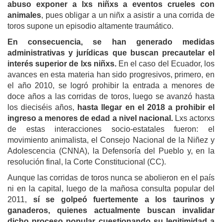
abuso exponer a lxs niñxs a eventos crueles con
animales
,
pues
obligar a un niñx a asistir a una corrida de
toros supone un episodio altamente traumático.
En consecuencia, se han generado medidas
administrativas y jurídicas que buscan precautelar el
interés superior de lxs niñxs.
En el caso del Ecuador, los
avances en esta materia han sido progresivos, primero, en
el año 2010, se logró prohibir la entrada a menores de
doce años a las corridas de toros, luego se avanzó hasta
los dieciséis años,
hasta llegar en el 2018 a prohibir el
ingreso a menores de edad a nivel nacional.
Lxs actorxs
de estas interacciones socio-estatales fueron: el
movimiento animalista, el Consejo Nacional de la Niñez y
Adolescencia (CNNA), la Defensoría del Pueblo y, en la
resolución final, la Corte Constitucional (CC).
Aunque las corridas de toros nunca se abolieron en el país
ni en la capital, luego de la mañosa consulta popular del
2011,
sí se golpeó fuertemente a los taurinos y
ganaderos, quienes actualmente buscan invalidar
dicho proceso popular cuestionando su legitimidad a