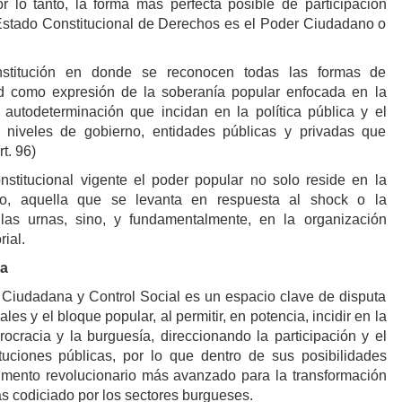
or lo tanto, la forma más perfecta posible de participación
Estado Constitucional de Derechos es el Poder Ciudadano o
stitución en donde se reconocen todas las formas de
d como expresión de la soberanía popular enfocada en la
autodeterminación que incidan en la política pública y el
s niveles de gobierno, entidades públicas y privadas que
t. 96)
stitucional vigente el poder popular no solo reside en la
lo, aquella que se levanta en respuesta al shock o la
las urnas, sino, y fundamentalmente, en la organización
rial.
ha
 Ciudadana y Control Social es un espacio clave de disputa
les y el bloque popular, al permitir, en potencia, incidir en la
urocracia y la burguesía, direccionando la participación y el
ituciones públicas, por lo que dentro de sus posibilidades
trumento revolucionario más avanzado para la transformación
ás codiciado por los sectores burgueses.