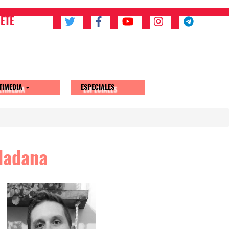
ETE
TIMEDIA
ESPECIALES
udadana