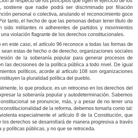
ón al respecto de los principios que rigen el ejercicio de los
, sostiene que nadie podrá ser discriminado por filiación
stinción personal o colectiva, anulando el reconocimiento goce
 Por tanto, el hecho de que las personas deban tener título de
n sido militantes ni adherentes de partidos y movimientos
y una violación flagrante de los derechos constitucionales.
e en este caso, el artículo 96 reconoce a todas las formas de
, sean estas de hecho o de derecho, organizaciones sociales
presión de la soberanía popular para generar procesos de
n las decisiones de la política pública a todo nivel. De igual
mientos políticos, acorde al artículo 108 son organizaciones
nstituyen la pluralidad política del pueblo.
inalmente, lo que produce, es un retroceso en los derechos del
xpresar la soberanía popular y autodeterminación. Sabemos
 Constitucional se pronuncie, más, y a pesar de no tener una
nconstitucionalidad de la reforma, debemos tomarla como tal:
violenta especialmente el artículo 8 de la Constitución, que
 los derechos se desarrollará de manera progresiva a través
 y políticas públicas, y no que se retroceda.