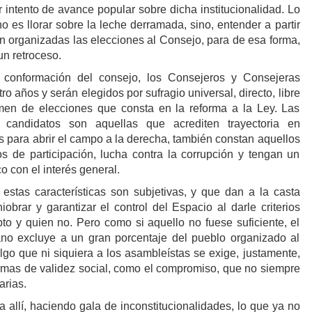
 intento de avance popular sobre dicha institucionalidad. Lo
o es llorar sobre la leche derramada, sino, entender a partir
 organizadas las elecciones al Consejo, para de esa forma,
 un retroceso.
a conformación del consejo, los Consejeros y Consejeras
o años y serán elegidos por sufragio universal, directo, libre
imen de elecciones que consta en la reforma a la Ley. Las
candidatos son aquellas que acrediten trayectoria en
s para abrir el campo a la derecha, también constan aquellos
 de participación, lucha contra la corrupción y tengan un
 con el interés general.
stas características son subjetivas, y que dan a la casta
obrar y garantizar el control del Espacio al darle criterios
pto y quien no. Pero como si aquello no fuese suficiente, el
ano excluye a un gran porcentaje del pueblo organizado al
, algo que ni siquiera a los asambleístas se exige, justamente,
rmas de validez social, como el compromiso, que no siempre
arias.
 allí, haciendo gala de inconstitucionalidades, lo que ya no