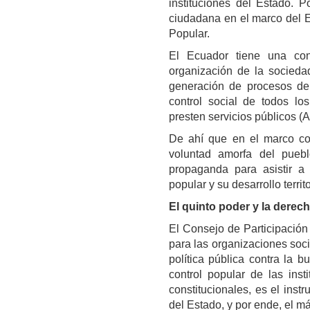
instituciones del Estado. P
ciudadana en el marco del 
Popular.
El Ecuador tiene una con
organización de la socieda
generación de procesos de 
control social de todos lo
presten servicios públicos (Ar
De ahí que en el marco con
voluntad amorfa del pueb
propaganda para asistir a 
popular y su desarrollo territo
El quinto poder y la derec
El Consejo de Participación
para las organizaciones socia
política pública contra la b
control popular de las inst
constitucionales, es el ins
del Estado, y por ende, el m