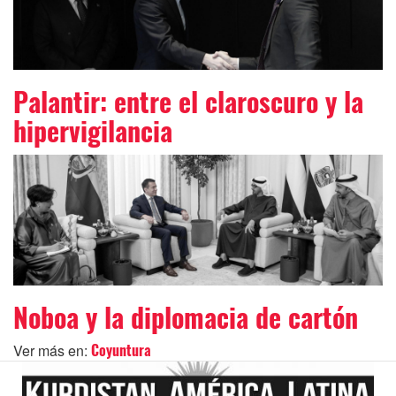
Palantir: entre el claroscuro y la
hipervigilancia
Noboa y la diplomacia de cartón
Ver más en:
Coyuntura