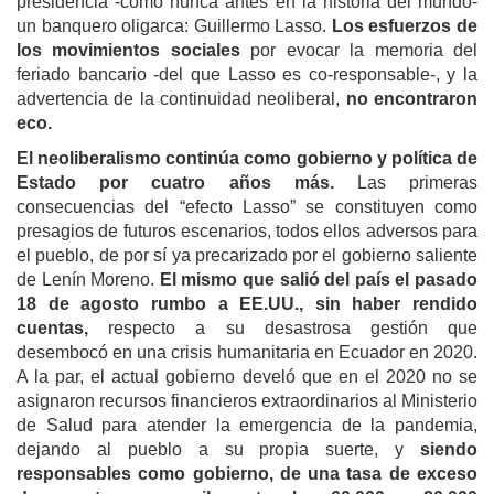
presidencia -como nunca antes en la historia del mundo-
un banquero oligarca: Guillermo Lasso.
Los esfuerzos de
los movimientos sociales
por evocar la memoria del
feriado bancario -del que Lasso es co-responsable-, y la
advertencia de la continuidad neoliberal,
no encontraron
eco.
El neoliberalismo continúa como gobierno y política de
Estado por cuatro años más.
Las primeras
consecuencias del “efecto Lasso” se constituyen como
presagios de futuros escenarios, todos ellos adversos para
el pueblo, de por sí ya precarizado por el gobierno saliente
de Lenín Moreno.
El mismo que salió del país el pasado
18 de agosto rumbo a EE.UU., sin haber rendido
cuentas,
respecto a su desastrosa gestión que
desembocó en una crisis humanitaria en Ecuador en 2020.
A la par, el actual gobierno develó que en el 2020 no se
asignaron recursos financieros extraordinarios al Ministerio
de Salud para atender la emergencia de la pandemia,
dejando al pueblo a su propia suerte, y
siendo
responsables como gobierno, de una tasa de exceso