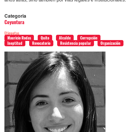
Categoria
Coyuntura
Etiquetas
Mauricio Rodas
Quito
Alcalde
Corrupción
Ineptitud
Revocatorio
Resistencia popular
Organización