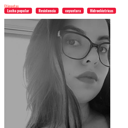
Etiquetas
Lucha popular
Resistencia
coyuntura
Hidroeléctricas