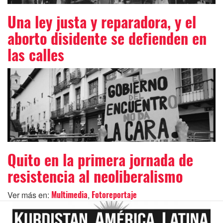
Una ley justa y reparadora, y el
aborto disidente se defienden en
las calles
Quito en la primera jornada de
resistencia al neoliberalismo
Ver más en:
,
Multimedia
Fotoreportaje