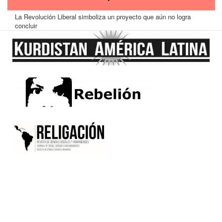
La Revolución Liberal simboliza un proyecto que aún no logra
concluir