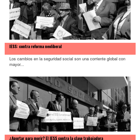
>
IESS: contra reforma neoliberal
Los cambios en la seguridad social son una corriente global con
mayor...
¿Aportar para morir? El IESS contra la clase trabajadora