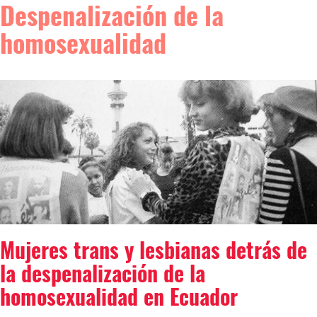
Despenalización de la
homosexualidad
Mujeres trans y lesbianas detrás de
la despenalización de la
homosexualidad en Ecuador