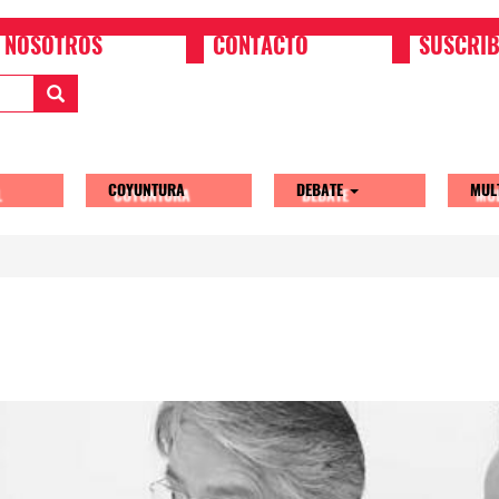
NOSOTROS
CONTACTO
SUSCRIB
COYUNTURA
DEBATE
MUL
tion