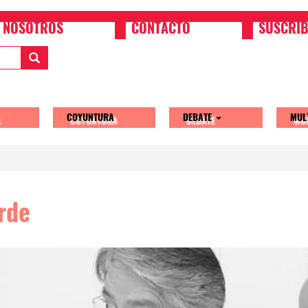
NOSOTROS
CONTACTO
SUSCRIB
COYUNTURA
DEBATE
MUL
tion
rde