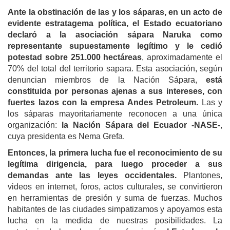
Ante la obstinación de las y los sáparas, en un acto de
evidente estratagema política, el Estado
e
cuatoriano
declaró a la asociación sápara
Naruka como
representante supuestamente legítimo y le cedió
potestad sobre 251.000 hectáreas
, aproximadamente el
70% del total del territorio sapara. Esta asociación, según
denuncian miembros de la Nación Sápara,
está
constituida por personas ajenas a sus intereses, con
fuertes lazos con la empresa Andes
P
etroleum.
Las y
los sáparas mayoritariamente reconocen a una única
organización:
la N
ación
S
ápara del
E
cuador -NASE-
,
cuya presidenta es Nema Grefa.
Entonces, la primera lucha fue el reconocimiento de su
legítima dirigencia, para luego proceder a sus
demandas ante las leyes occidentales.
Plantones,
videos en internet, foros, actos culturales, se convirtieron
en herramientas de presión y suma de fuerzas. Muchos
habitantes de las ciudades simpatizamos y apoyamos esta
lucha en la medida de nuestras posibilidades. La