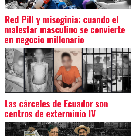
Red Pill y misoginia: cuando el
malestar masculino se convierte
en negocio millonario
Las cárceles de Ecuador son
centros de exterminio IV