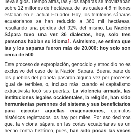
lleva siglos. Tiempo atrás, las y los sáparas se movilizaban
sobre 12 millones de hectáreas, de las cuales 4,6 millones
estaban en el actual Ecuador. Hoy, los territorios sáparas
ecuatorianos se han reducido a 360 mil hectáreas,
resultando una pérdida del 92% del mismo.
La Nación
Sápara tuvo una vez 36 dialectos
, hoy,
solo tres
1
personas hablan su idioma
. Asimismo, se estima que
las y los saparas fueron más de 20.000; hoy solo son
cerca de 500.
Este proceso de expropiación, genocidio y etnocidio no es
exclusivo del caso de la Nación Sápara. Buena parte de
los pueblos del planeta pasaron alguna vez por procesos
igual de terribles, o, incluso más, cuando el capitalismo
extractivista tocó sus puertas.
La violencia armada, las
instituciones legales occidentales, la religión, han sido
herramientas perennes del sistema y sus beneficiarios
para ejecutar aquellas enajenaciones
; ejemplos
históricos registrados los hay por miles. Por eso decimos
que, la victoria sápara en las cortes ecuatorianas es un
hecho contra histórico, pues,
han sido pocas las veces