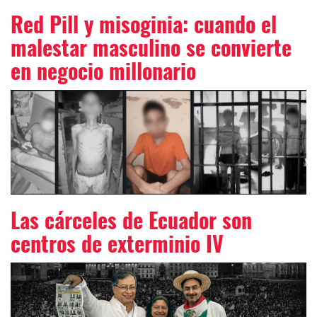
Red Pill y misoginia: cuando el
malestar masculino se convierte
en negocio millonario
Las cárceles de Ecuador son
centros de exterminio IV