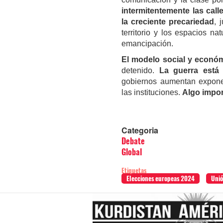
intermitentemente las call
la creciente precariedad
, 
territorio y los espacios n
emancipación.
El modelo social y económ
detenido.
La guerra está 
gobiernos aumentan exponen
las instituciones.
Algo impor
Categoria
Debate
Global
Etiquetas
Elecciones europeas 2024
Unió