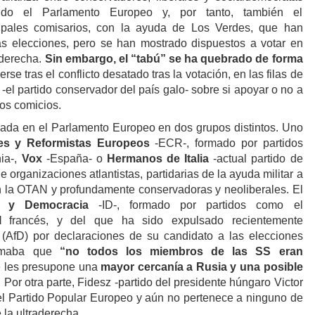
ando el Parlamento Europeo y, por tanto, también el
ipales comisarios, con la ayuda de Los Verdes, que han
s elecciones, pero se han mostrado dispuestos a votar en
aderecha.
Sin embargo, el “tabú” se ha quebrado
de forma
rse tras el conflicto desatado tras la votación, en las filas de
el partido conservador del país galo- sobre si apoyar o no a
os comicios.
zada en el Parlamento Europeo en dos grupos distintos. Uno
es y Reformistas Europeos
-ECR-, formado por partidos
ia-,
Vox
-España- o
Hermanos de Italia
-actual partido de
de organizaciones atlantistas, partidarias de la ayuda militar a
 la OTAN y profundamente conservadoras y neoliberales. El
d y Democracia
-ID-, formado por partidos como el
al
francés, y del que ha sido expulsado recientemente
a
(AfD) por declaraciones de su candidato a las elecciones
irmaba que
“no todos los miembros de las SS eran
se les presupone una
mayor cercanía a Rusia y una posible
. Por otra parte, Fidesz -partido del presidente húngaro Victor
l Partido Popular Europeo y aún no pertenece a ninguno de
 la ultraderecha.