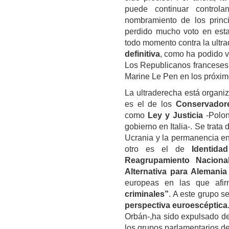
puede continuar control
nombramiento de los princ
perdido mucho voto en esta
todo momento contra la ultr
definitiva
, como ha podido ve
Los Republicanos franceses -
Marine Le Pen en los próxim
La ultraderecha está organi
es el de los
Conservador
como
Ley y Justicia
-Polon
gobierno en Italia-. Se trata 
Ucrania y la permanencia en
otro es el de
Identida
Reagrupamiento Nacion
Alternativa para Alemani
europeas en las que af
criminales”
. A este grupo 
perspectiva euroescéptica
Orbán-,ha sido expulsado de
los grupos parlamentarios de