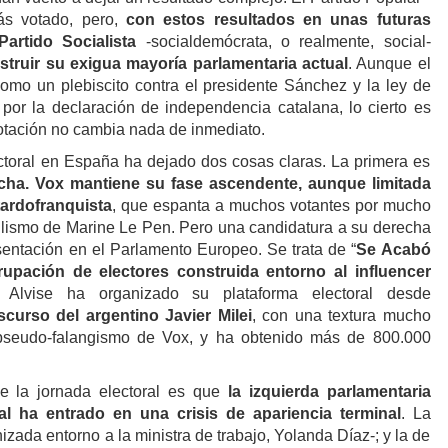
ás votado, pero,
con estos resultados en unas futuras
Partido Socialista
-socialdemócrata, o realmente, social-
struir su exigua mayoría parlamentaria actual
. Aunque el
omo un plebiscito contra el presidente Sánchez y la ley de
por la declaración de independencia catalana, lo cierto es
 votación no cambia nada de inmediato.
ctoral en España ha dejado dos cosas claras. La primera es
echa. Vox mantiene su fase ascendente, aunque limitada
ardofranquista
, que espanta a muchos votantes por mucho
ulismo de Marine Le Pen. Pero una candidatura a su derecha
sentación en el Parlamento Europeo. Se trata de “
Se Acabó
rupación de electores construida entorno al influencer
. Alvise ha organizado su plataforma electoral desde
scurso del argentino Javier Milei
, con una textura mucho
seudo-falangismo de Vox, y ha obtenido más de 800.000
e la jornada electoral es que
la izquierda parlamentaria
al ha entrado en una crisis de apariencia terminal
. La
zada entorno a la ministra de trabajo, Yolanda Díaz-; y la de