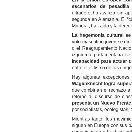
escenarios de pesadilla 
ultraderecha avanza sin ape
segunda en Alemania. El “co
Mundial, ha caído y la derech
La hegemonía cultural se
voto masculino joven se dir
o el Reagrupamiento Naciona
izquierda parlamentaria s
incapacidad para actuar u
entre el elitismo de los dirig
Hay algunas excepciones
Wagenknecht logra superar
que combinan el rechazo a l
retorno al discurso de clas
presenta un Nuevo Frente
por socialistas, ecologistas,
Mientras tanto, los movimie
siguen en Europa con sus bat
comunicación y la clase pol