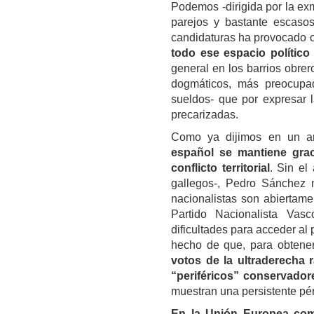
Podemos -dirigida por la exm
parejos y bastante escasos.
candidaturas ha provocado c
todo ese espacio político
general en los barrios obrer
dogmáticos, más preocupad
sueldos- que por expresar 
precarizadas.
Como ya dijimos en un art
español se mantiene graci
conflicto territorial
. Sin el
gallegos-, Pedro Sánchez 
nacionalistas son abiertame
Partido Nacionalista Vas
dificultades para acceder al
hecho de que, para obtener
votos de la ultraderecha r
“periféricos” conservador
muestran una persistente pé
En la Unión Europea como 