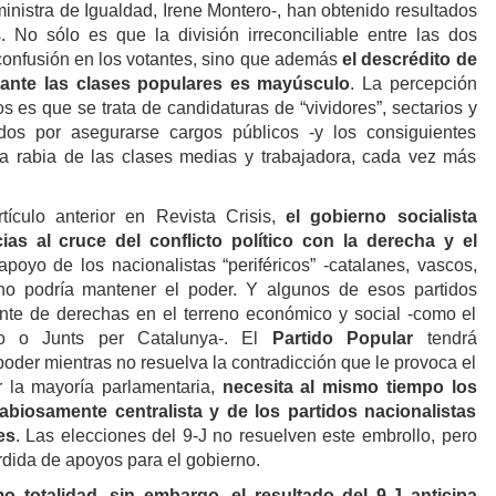
inistra de Igualdad, Irene Montero-, han obtenido resultados
 No sólo es que la división irreconciliable entre las dos
onfusión en los votantes, sino que además
el descrédito de
 ante las clases populares es mayúsculo
. La percepción
os es que se trata de candidaturas de “vividores”, sectarios y
os por asegurarse cargos públicos -y los consiguientes
la rabia de las clases medias y trabajadora, cada vez más
ículo anterior en Revista Crisis,
el gobierno socialista
as al cruce del conflicto político con la derecha y el
 apoyo de los nacionalistas “periféricos” -catalanes, vascos,
no podría mantener el poder. Y algunos de esos partidos
nte de derechas en el terreno económico y social -como el
co o Junts per Catalunya-. El
Partido Popular
tendrá
 poder mientras no resuelva la contradicción que le provoca el
 la mayoría parlamentaria,
necesita al mismo tiempo los
abiosamente centralista y de los partidos nacionalistas
es
. Las elecciones del 9-J no resuelven este embrollo, pero
rdida de apoyos para el gobierno.
totalidad, sin embargo, el resultado del 9-J anticipa