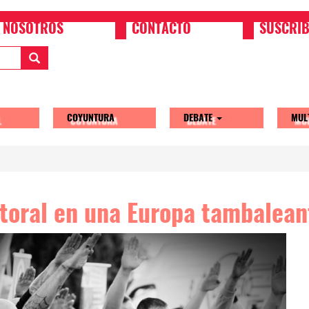
NOSOTROS
CONTACTO
SUSCRIB
COYUNTURA
DEBATE
MUL
tion
ctoral en una Europa tambalean