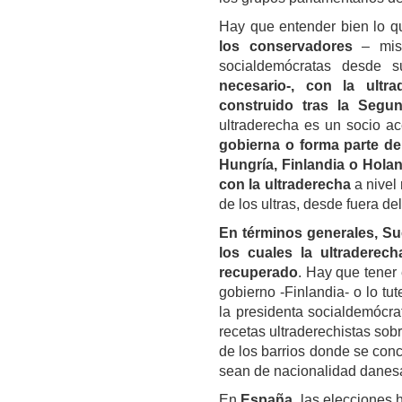
Hay que entender bien lo q
los conservadores
– mism
socialdemócratas desde s
necesario-, con la ultrad
construido tras la Segu
ultraderecha es un socio a
gobierna o forma parte d
Hungría, Finlandia o Hola
con la ultraderecha
a nivel
de los ultras, desde fuera de
En términos generales,
Su
los cuales
la ultraderech
recuperado
. Hay que tener 
gobierno -Finlandia- o lo tu
la presidenta socialdemócrat
recetas ultraderechistas sob
de los barrios donde se con
sean de nacionalidad danesa
En
España
, las elecciones 