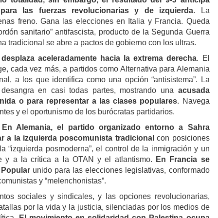
para las fuerzas revolucionarias y de izquierda
. La
nas freno. Gana las elecciones en Italia y Francia. Queda
rdón sanitario” antifascista, producto de la Segunda Guerra
a tradicional se abre a pactos de gobierno con los ultras.
 desplaza aceleradamente hacia la extrema derecha
. El
ige, cada vez más, a partidos como Alternativa para Alemania
l, a los que identifica como una opción “antisistema”. La
e desangra en casi todas partes, mostrando una
acusada
nida o para representar a las clases populares
. Navega
entes y el oportunismo de los burócratas partidarios.
.
En Alemania, el partido organizado entorno a Sahra
 a la izquierda poscomunista tradicional
con posiciones
a “izquierda posmoderna”, el control de la inmigración y un
e y a la crítica a la OTAN y el atlantismo.
En Francia se
 Popular
unido para las elecciones legislativas, conformado
 comunistas y “melenchonistas”.
ntos sociales y sindicales, y las opciones revolucionarias,
allas por la vida y la justicia, silenciadas por los medios de
ítica.
El movimiento en solidaridad con Palestina ocupa