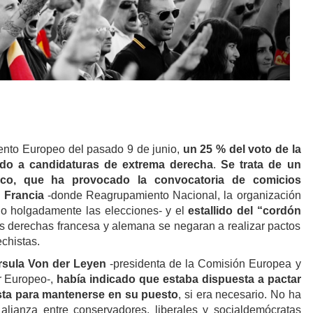
ento Europeo del pasado 9 de junio,
un 25 % del voto de la
 ido a candidaturas de extrema derecha
.
S
e trata de un
ítico, que ha provocado la convocatoria de comicios
n Francia
-donde Reagrupamiento Nacional, la organización
o holgadamente las elecciones- y el
estallido del “cordón
s derechas francesa y alemana se negaran a realizar pactos
echistas.
rsula Von der Leyen
-presidenta de la Comisión Europea y
r Europeo-,
había indicado que estaba dispuesta a pactar
ista para mantenerse en su puesto
, si era necesario. No ha
 alianza entre conservadores, liberales y socialdemócratas