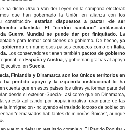
ue ha dicho Úrsula Von der Leyen en la campaña electoral:
os que han gobernado la Unión en alianza con los
u constitución-
estarían dispuestos a pactar -
de
ser
erecha atlantista
.
El “cordón sanitario” antifascista
nda Guerra Mundial se puede dar por finiquitado
. La
ceptable para formar coaliciones de gobierno. De hecho,
ya
e gobiernos
en numerosos países europeos como en
Italia,
nda
. Los conservadores tienen también
pactos de gobierno
 regional, en
España y Austria
, y gobiernan gracias al apoyo
l Ejecutivo, en
Suecia
.
ecia, Finlandia y Dinamarca son los únicos
territorios en
a ha perdido apoyo y la izquierda
institucional
lo ha
en cuenta que en estos países los ultras ya forman parte del
telan desde el exterior -Suecia-, así como que en Dinamarca,
a ya está aplicando, por propia iniciativa, gran parte de las
re la inmigración -incluyendo el traslado forzoso de población
centran “demasiados habitantes de minorías étnicas”, aunque
-.
han vuelto a dejar un resultado complejo. El Partido Popular -