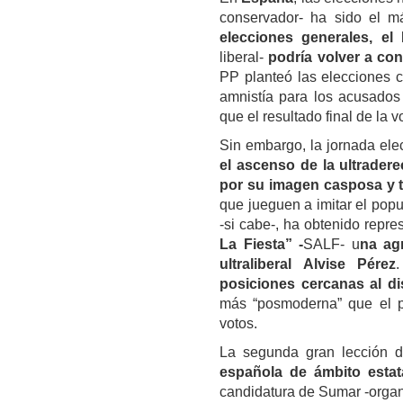
conservador- ha sido el m
elecciones generales, el 
liberal-
podría volver a con
PP planteó las elecciones c
amnistía para los acusados 
que el resultado final de la
Sin embargo, la jornada ele
el ascenso de la ultrader
por su imagen casposa y t
que jueguen a imitar el pop
-si cabe-, ha obtenido repre
La Fiesta” -
SALF- u
na ag
ultraliberal Alvise Pérez
posiciones cercanas al di
más “posmoderna” que el p
votos.
La segunda gran lección d
española de ámbito estat
candidatura de Sumar -organi