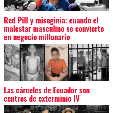
Red Pill y misoginia: cuando el
malestar masculino se convierte
en negocio millonario
Las cárceles de Ecuador son
centros de exterminio IV