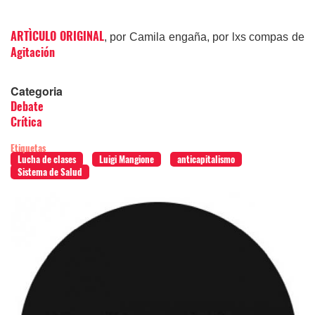
ARTÌCULO ORIGINAL
, por Camila engaña, por lxs compas de
Agitación
Categoria
Debate
Crítica
Etiquetas
Lucha de clases
Luigi Mangione
anticapitalismo
Sistema de Salud