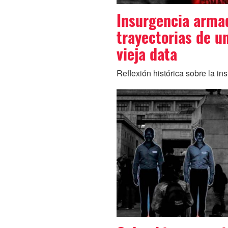
Insurgencia arma
trayectorias de 
vieja data
Reflexión histórica sobre la in