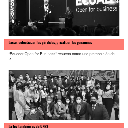
>
Lasso: colectivizar las pérdidas, privatizar las ganancias
“Ecuador Open for Business” resuena como una premonición de
la...
La ley también es de UNES