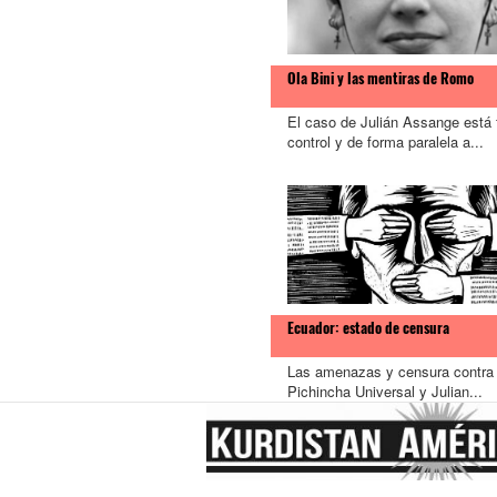
Ola Bini y las mentiras de Romo
El caso de Julián Assange está 
control y de forma paralela a...
Ecuador: estado de censura
Las amenazas y censura contra
Pichincha Universal y Julian...