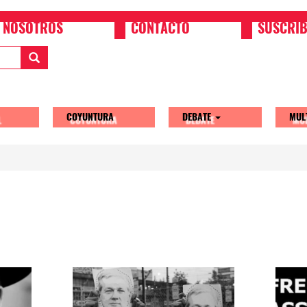
NOSOTROS
CONTACTO
SUSCRIB
COYUNTURA
DEBATE
MUL
tion