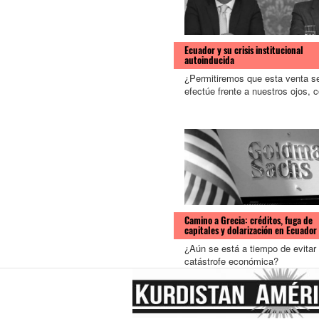
Ecuador y su crisis institucional
autoinducida
¿Permitiremos que esta venta s
efectúe frente a nuestros ojos, 
Camino a Grecia: créditos, fuga de
capitales y dolarización en Ecuador
¿Aún se está a tiempo de evitar
catástrofe económica?