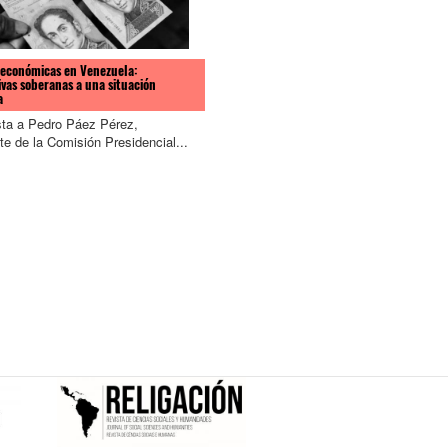
económicas en Venezuela:
ivas soberanas a una situación
a
sta a Pedro Páez Pérez,
te de la Comisión Presidencial...