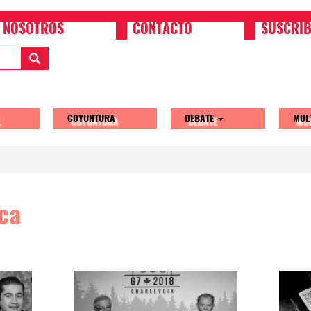
NOSOTROS
CONTACTO
SUSCRIB
COYUNTURA
DEBATE
MUL
tion
ca