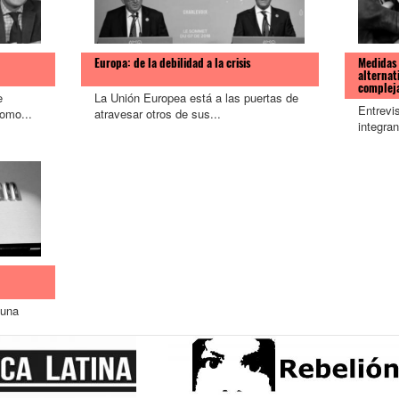
Europa: de la debilidad a la crisis
Medidas 
alternat
complej
e
La Unión Europea está a las puertas de
Entrevi
como...
atravesar otros de sus...
integran
 una