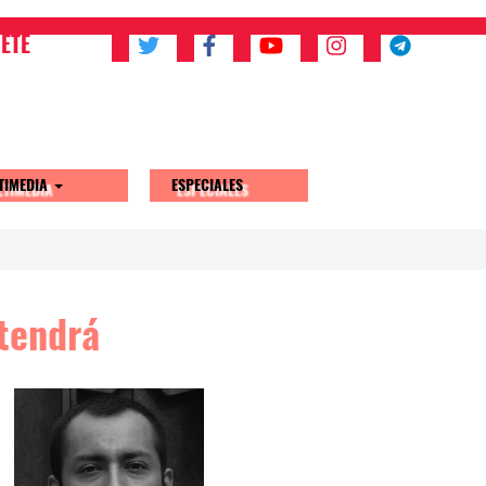
ETE
TIMEDIA
ESPECIALES
etendrá