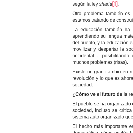
[1]
según la ley
sharia
.
Otro problema también es 
estamos tratando de constru
La educación también ha s
aprendiendo su lengua mater
del pueblo, y la educación 
movilizar y despertar la s
occidental -, posibilitan
muchos problemas (risas).
Existe un gran cambio en nu
revolución y lo que es ahor
sociedad.
¿Cómo ve el futuro de la r
El pueblo se ha organizado 
sociedad, incluso se critic
sistema auto organizado que 
El hecho más importante es
democrática, cómo evalúa la