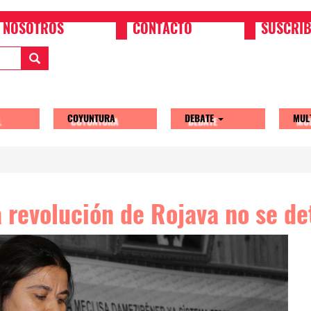
NOSOTROS
CONTACTO
SUSCRIB
COYUNTURA
DEBATE
MUL
tion
a revolución de Rojava no se d