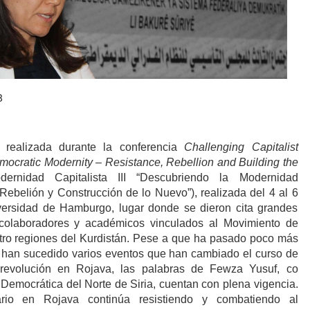
8
e realizada durante la conferencia
Challenging Capitalist
emocratic Modernity – Resistance, Rebellion and Building the
rnidad Capitalista III “Descubriendo la Modernidad
Rebelión y Construcción de lo Nuevo”), realizada del 4 al 6
versidad de Hamburgo, lugar donde se dieron cita grandes
, colaboradores y académicos vinculados al Movimiento de
tro regiones del Kurdistán. Pese a que ha pasado poco más
 han sucedido varios eventos que han cambiado el curso de
a revolución en Rojava, las palabras de Fewza Yusuf, co
 Democrática del Norte de Siria, cuentan con plena vigencia.
ario en Rojava continúa resistiendo y combatiendo al