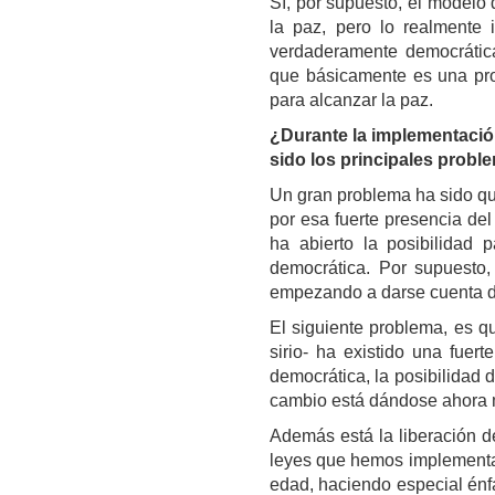
Sí, por supuesto, el modelo
la paz, pero lo realmente
verdaderamente democrática
que básicamente es una pro
para alcanzar la paz.
¿Durante la implementació
sido los principales probl
Un gran problema ha sido qu
por esa fuerte presencia de
ha abierto la posibilidad
democrática. Por supuesto,
empezando a darse cuenta de
El siguiente problema, es q
sirio- ha existido una fuer
democrática, la posibilidad d
cambio está dándose ahora
Además está la liberación d
leyes que hemos implementad
edad, haciendo especial énfa