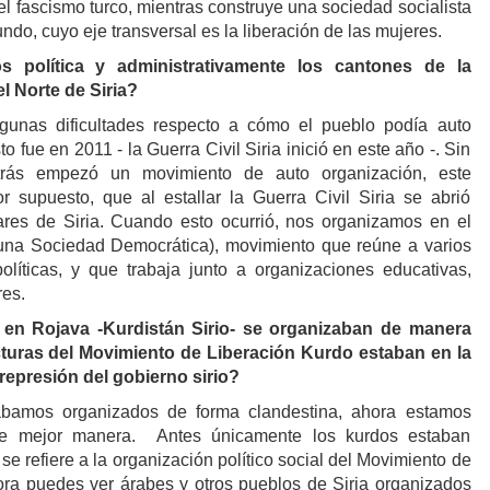
l fascismo turco, mientras construye una sociedad socialista
ndo, cuyo eje transversal es la liberación de las mujeres.
 política y administrativamente los cantones de la
l Norte de Siria?
gunas dificultades respecto a cómo el pueblo podía auto
o fue en 2011 - la Guerra Civil Siria inició en este año -. Sin
rás empezó un movimiento de auto organización, este
 supuesto, que al estallar la Guerra Civil Siria se abrió
ares de Siria. Cuando esto ocurrió, nos organizamos en el
na Sociedad Democrática), movimiento que reúne a varios
olíticas, y que trabaja junto a organizaciones educativas,
res.
 en Rojava -Kurdistán Sirio- se organizaban de manera
ucturas del Movimiento de Liberación Kurdo estaban en la
represión del gobierno sirio?
tábamos organizados de forma clandestina, ahora estamos
e mejor manera. Antes únicamente los kurdos estaban
se refiere a la organización político social del Movimiento de
ora puedes ver árabes y otros pueblos de Siria organizados