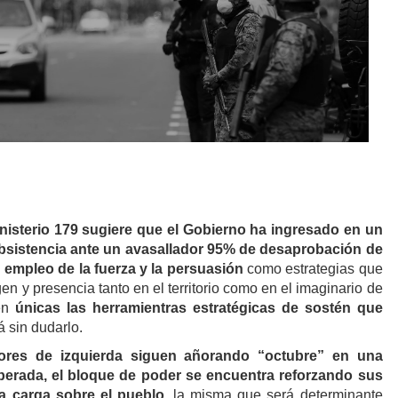
nisterio 179 sugiere que el Gobierno ha ingresado en un
bsistencia
ante un avasallador 95% de desaprobación de
l
empleo de la fuerza y la persuasión
como estrategias que
gen y presencia tanto en el territorio como en el imaginario de
 en
únicas las herramientras estratégicas de sostén que
rá sin dudarlo.
ores de izquierda siguen añorando “octubre” en una
perada, el bloque de poder se encuentra reforzando sus
a carga sobre el pueblo
, la misma que será determinante