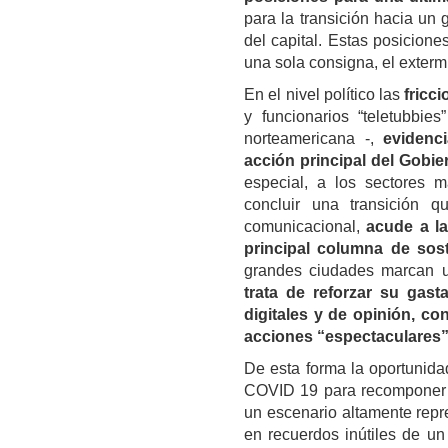
para la transición hacia un 
del capital. Estas posiciones
una sola consigna, el extermi
En el nivel político las
fricc
y funcionarios “teletubbie
norteamericana -,
evidenc
acción principal del Gobier
especial, a los sectores 
concluir una transición q
comunicacional,
acude a la
principal columna de sos
grandes ciudades marcan un
trata de reforzar su gas
digitales y de opinión, c
acciones “espectaculares” 
De esta forma la oportunidad
COVID 19 para recomponer s
un escenario altamente repr
en recuerdos inútiles de un