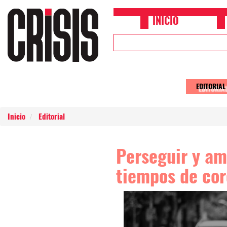
Pasar al contenido principal
INICIO
Upper
Header
Menu
EDITORIAL
Main
naviga
Inicio
Editorial
Perseguir y am
tiempos de cor