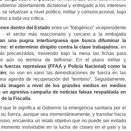
gobierno abiertamente dictatorial y entregado a los intereses
 se refuerzan a nivel político, militar y comunicacional, bajo
nio a toda voz crítica.
iones dentro del Estado
entre un “fotogénico” vicepresidente
s” - el sector más reaccionario y cercano a la embajada
ian una pugna interburguesa que busca difuminar la
no: el exterminio dirigido contra la clase trabajadora
, en
más precarizados, moviendo bajo la mesa las fichas para
ue aún no termina de definirse. En el plano militar y
s fuerzas represivas (FFAA y Policía Nacional) como la
tén
; no son en vano las demostraciones de fuerza en las
a agenda de recuperación del “territorio”. Seguidamente,
tada imagen a nivel de los grandes medios en medios
on un agresiva campaña de noticias falsas respaldada en
de la Fiscalía.
 que le significa al Gobierno la emergencia sanitaria por el
u fuerza, aunque sea momentáneamente, y transitar hacia
esivo, encuentra un relato objetivo que no puede ser evitado
 momento inolvidable en la lucha de clases en el país y la