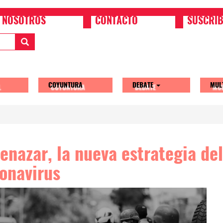
NOSOTROS
CONTACTO
SUSCRIB
COYUNTURA
DEBATE
MUL
tion
enazar, la nueva estrategia de
onavirus