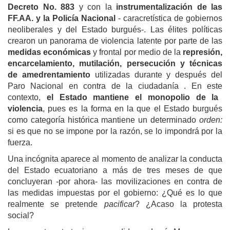
Decreto No. 883
y
con
la
instrumentalización de las
FF.AA. y la Policía Nacional
- caracretística de gobiernos
neoliberales y del Estado burgués-. Las élites políticas
crearon un panorama de violencia latente por parte de las
medidas económicas
y frontal por medio de la
represión,
encarcelamiento, mutilación, persecución
y técnicas
de am
e
drentamiento
utilizadas durante y después del
Paro Nacional en contra de la ciudadanía . En e
ste
contexto,
el Estado mantiene el monopolio de la
violencia
,
pues es
la forma en la que el Estado burgués
como categoría histórica mantiene un determinado
orden:
s
i es que no se impone por la razón, se lo impondrá por la
fuerza.
Una incógnita aparece al momento de analizar la conducta
del Estado ecuatoriano a más de tres meses de que
concluyeran -por ahora- las movilizaciones en contra de
las medidas impuestas por el gobierno: ¿
Q
ué es lo que
realmente se pretende
pacificar
? ¿Acaso
la protesta
social
?