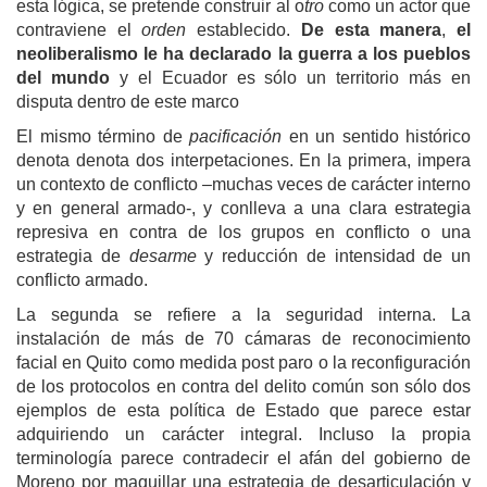
esta lógica, se pretende construir al
o
tro
como un actor
que
contraviene e
l
orden
establecido
.
De esta manera
,
el
neoliberalismo le ha declarado la guerra a los pueblos
del mundo
y el Ecuador es sólo un territorio más en
disputa dentro de este marco
El mismo término de
pacificación
en un sentido histórico
denota
denota dos interpetaciones. En la primera, impera
un contexto de conflicto –muchas veces de carácter interno
y en general armado-, y conlleva a una clara estrategia
represiva en contra de los grupos en conflicto o una
estrategia de
desarme
y reducción de intensidad de un
conflicto armado
.
La segunda se refiere a la seguridad interna.
La
instalación de más de 70 cámaras de reconocimiento
facial en Quito como medida post paro o la reconfiguración
de los protocolos en contra del delito común son sólo dos
ejemplos de esta política de Estado que parece
estar
adquiri
endo
un carácter integral.
I
ncluso la propia
terminología parece contradecir el afán del gobierno de
Moreno por maquillar una estrategia de desarticulación
y