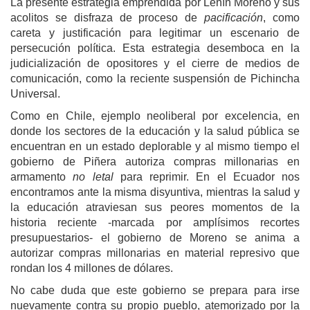
La presente estrategia emprendida por Lenín Moreno y sus
acolitos se disfraza de proceso de
pacificación
, como
careta y justificación para legitimar un escenario de
persecución política.
E
sta estrategia desemboca en la
judicialización de opositores y el cierre de medios de
comunicación, como la reciente suspensión de Pichincha
Universal.
Como en Chile,
ejemplo
neoliberal por excelencia, en
donde los sectores de la educación y la salud pública se
encuentran en un estado deplorable y al mismo tiempo el
gobierno de Piñera autoriza compras millonarias en
armamento
no letal
para reprimir.
E
n el Ecuador nos
encontramos ante la misma disyuntiva,
m
ientras la salud y
la educación atraviesan sus peores momentos de la
historia reciente -marcada por amplísimos recortes
presupuestarios- el gobierno de Moreno se anima a
autorizar compras millonarias en material represivo que
rondan los 4 millones
de dólares
.
No cabe duda que este gobierno se prepara para irse
nuevamente contra su propio pueblo, atemorizado por la