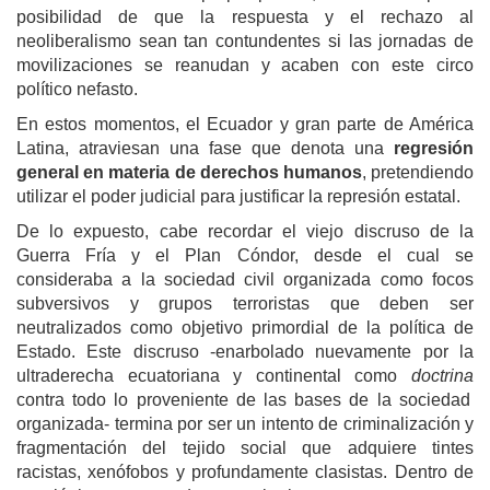
posibilidad de que la respuesta y el rechazo al
neoliberalismo sean tan contundentes
si
las jornadas de
movilizaciones se reanud
a
n
y
acab
en
con este
circo
político nefasto.
En estos momentos, el Ecuador
y
gran parte de América
Latina, atrav
iesan
una fase que denota una
regresión
general en materia de derechos humanos
, pretendiendo
utilizar el poder judicial para
justificar
la represión estatal.
De
lo expuesto, cabe recordar
el viejo discruso
de la
Guerra Fría y el Plan Cóndor, desde
el
cual se
consideraba
a
la sociedad civil organizada como focos
subversivos y grupos terroristas que deben ser
neutralizados como objetivo primordial de la política de
Estado. Est
e discruso
-enarbolad
o
nuevamente por la
ultraderecha ecuatoriana y continental como
doctrina
contra todo lo proveniente de las bases de la sociedad
organizada- termina por ser un intento de criminalización y
fragmentación del tejido social que adquiere tintes
racistas, xenófobos y profundamente clasistas. Dentro de