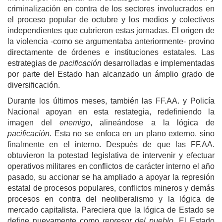
criminalización
en contra de los sectores involucrados en
el proceso popular de octubre y los medios y colectivos
independientes
que
cubrieron
estas jornadas. El origen de
la violencia -como se argumentaba
a
nteriormente- provino
directamente de órdenes e instituciones estatales.
Las
estrategias de
pacificación
desarrolladas e implementadas
por parte del Estado han alcanzado un ámplio grado de
diversificación.
Durante los últimos meses, también las FF.AA. y Policía
Nacional
apoyan en esta restategia,
redefiniendo la
imagen del
enemigo
, alineándose a la lógica de
pacificación
.
Esta no se enfoca en un plano externo, sino
finalmente en el interno. Después de que las FF.AA.
obt
uvieron
la potestad legislativa de intervenir y efectuar
operativos militares en conflictos de carácter interno el año
pasado, su accionar se ha ampliado a apoyar la represión
estatal de procesos populares, conflictos mineros y demás
procesos en contra del neoliberalismo y la lógica de
mercado capitalista. Pareciera que la lógica de Estado se
define nuevamente como
represor del pueblo
. El Estado